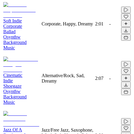
Soft Indie
Corporate, Happy, Dreamy
2:01
-
Corporate
Ballad
Osynthw
Background
Music
Cinematic
Alternative/Rock, Sad,
2:07
-
Indie
Dreamy
Shoegaze
Osynthw
Background
Music
Jazz Of A
Jazz/Free Jazz, Saxophone,