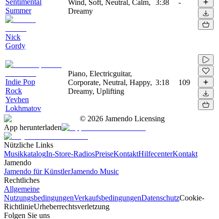
Sentimental
Wind, Soft, Neutral, Calm,
3:38
-
Summer
Dreamy
Nick
Gordy
Piano, Electricguitar,
Indie Pop
Corporate, Neutral, Happy,
3:18
109
Rock
Dreamy, Uplifting
Yevhen
Lokhmatov
©
2026
Jamendo Licensing
App herunterladen
Nützliche Links
Musikkatalog
In-Store-Radios
Preise
Kontakt
Hilfecenter
Kontakt
Jamendo
Jamendo für Künstler
Jamendo Music
Rechtliches
Allgemeine
Nutzungsbedingungen
Verkaufsbedingungen
Datenschutz
Cookie-
Richtlinie
Urheberrechtsverletzung
Folgen Sie uns