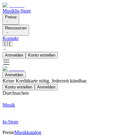
Musik
In-Store
Preise
Ressourcen
Kontakt
🇩🇪
Anmelden
Konto erstellen
Anmelden
Keine Kreditkarte nötig. Jederzeit kündbar.
Konto erstellen
Anmelden
Durchsuchen
Musik
In-Store
Preise
Musikkatalog