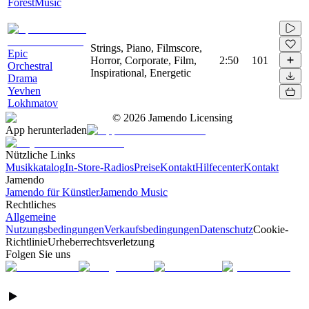
ForestMusic
Strings, Piano, Filmscore,
Epic
Horror, Corporate, Film,
2:50
101
Orchestral
Inspirational, Energetic
Drama
Yevhen
Lokhmatov
©
2026
Jamendo Licensing
App herunterladen
Nützliche Links
Musikkatalog
In-Store-Radios
Preise
Kontakt
Hilfecenter
Kontakt
Jamendo
Jamendo für Künstler
Jamendo Music
Rechtliches
Allgemeine
Nutzungsbedingungen
Verkaufsbedingungen
Datenschutz
Cookie-
Richtlinie
Urheberrechtsverletzung
Folgen Sie uns