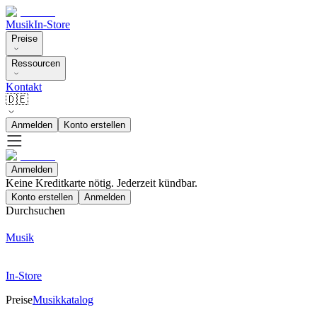
Musik
In-Store
Preise
Ressourcen
Kontakt
🇩🇪
Anmelden
Konto erstellen
Anmelden
Keine Kreditkarte nötig. Jederzeit kündbar.
Konto erstellen
Anmelden
Durchsuchen
Musik
In-Store
Preise
Musikkatalog