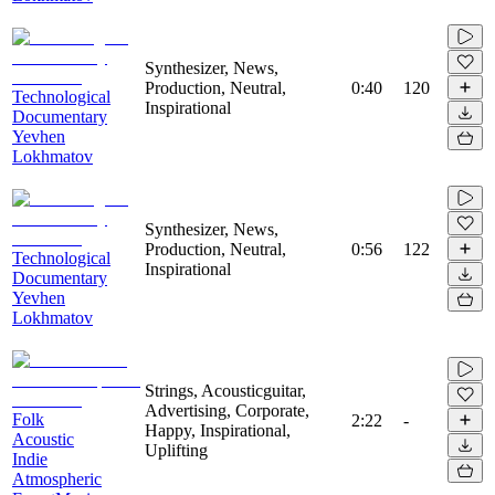
Synthesizer, News,
Production, Neutral,
0:40
120
Technological
Inspirational
Documentary
Yevhen
Lokhmatov
Synthesizer, News,
Production, Neutral,
0:56
122
Technological
Inspirational
Documentary
Yevhen
Lokhmatov
Strings, Acousticguitar,
Advertising, Corporate,
Folk
2:22
-
Happy, Inspirational,
Acoustic
Uplifting
Indie
Atmospheric