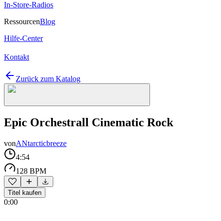
In-Store-Radios
Ressourcen
Blog
Hilfe-Center
Kontakt
Zurück zum Katalog
Epic Orchestrall Cinematic Rock
von
ANtarcticbreeze
4:54
128 BPM
Titel kaufen
0:00