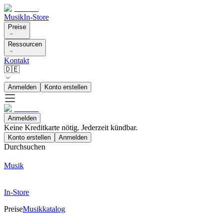
Musik
In-Store
Preise
Ressourcen
Kontakt
🇩🇪
Anmelden
Konto erstellen
Anmelden
Keine Kreditkarte nötig. Jederzeit kündbar.
Konto erstellen
Anmelden
Durchsuchen
Musik
In-Store
Preise
Musikkatalog