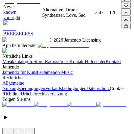
Never
Alternative, Drums,
known
2:47
126
Synthesizer, Love, Sad
you right
BREEZELESS
©
2026
Jamendo Licensing
App herunterladen
Nützliche Links
Musikkatalog
In-Store-Radios
Preise
Kontakt
Hilfecenter
Kontakt
Jamendo
Jamendo für Künstler
Jamendo Music
Rechtliches
Allgemeine
Nutzungsbedingungen
Verkaufsbedingungen
Datenschutz
Cookie-
Richtlinie
Urheberrechtsverletzung
Folgen Sie uns