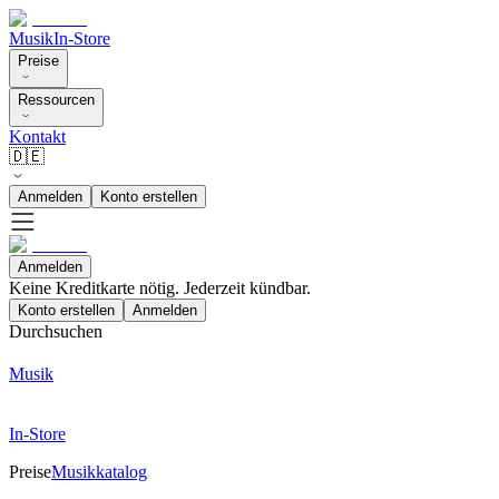
Musik
In-Store
Preise
Ressourcen
Kontakt
🇩🇪
Anmelden
Konto erstellen
Anmelden
Keine Kreditkarte nötig. Jederzeit kündbar.
Konto erstellen
Anmelden
Durchsuchen
Musik
In-Store
Preise
Musikkatalog