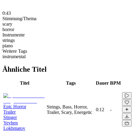
0:43
Stimmung/Thema
scary
horror
Instrumente
strings
piano
Weitere Tags
instrumental
Ähnliche Titel
Titel
Tags
Dauer
BPM
Epic Horror
Strings, Bass, Horror,
0:12
-
Trailer
Trailer, Scary, Energetic
Stinger
Yevhen
Lokhmatov