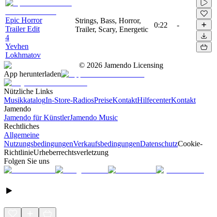
Epic Horror
Strings, Bass, Horror,
0:22
-
Trailer Edit
Trailer, Scary, Energetic
4
Yevhen
Lokhmatov
©
2026
Jamendo Licensing
App herunterladen
Nützliche Links
Musikkatalog
In-Store-Radios
Preise
Kontakt
Hilfecenter
Kontakt
Jamendo
Jamendo für Künstler
Jamendo Music
Rechtliches
Allgemeine
Nutzungsbedingungen
Verkaufsbedingungen
Datenschutz
Cookie-
Richtlinie
Urheberrechtsverletzung
Folgen Sie uns