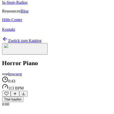
In-Store-Radios
Ressourcen
Blog
Hilfe-Center
Kontakt
Zurück zum Katalog
Horror Piano
von
howserg
0:43
113 BPM
Titel kaufen
0:00