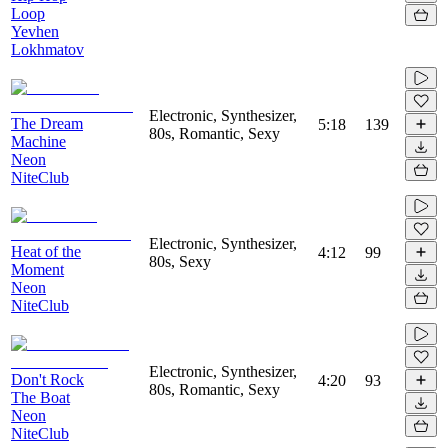
Loop
Yevhen
Lokhmatov
Electronic, Synthesizer,
The Dream
5:18
139
80s, Romantic, Sexy
Machine
Neon
NiteClub
Electronic, Synthesizer,
Heat of the
4:12
99
80s, Sexy
Moment
Neon
NiteClub
Electronic, Synthesizer,
Don't Rock
4:20
93
80s, Romantic, Sexy
The Boat
Neon
NiteClub