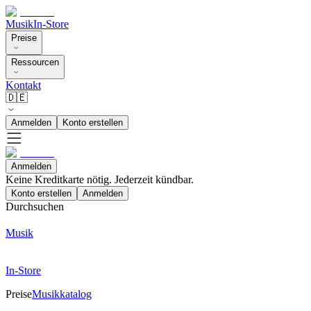
Musik
In-Store
Preise
Ressourcen
Kontakt
🇩🇪
Anmelden
Konto erstellen
Anmelden
Keine Kreditkarte nötig. Jederzeit kündbar.
Konto erstellen
Anmelden
Durchsuchen
Musik
In-Store
Preise
Musikkatalog