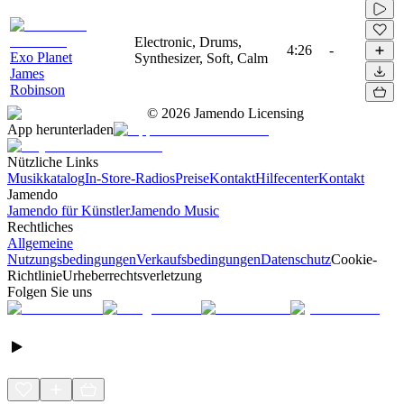
Electronic, Drums,
4:26
-
Exo Planet
Synthesizer, Soft, Calm
James
Robinson
©
2026
Jamendo Licensing
App herunterladen
Nützliche Links
Musikkatalog
In-Store-Radios
Preise
Kontakt
Hilfecenter
Kontakt
Jamendo
Jamendo für Künstler
Jamendo Music
Rechtliches
Allgemeine
Nutzungsbedingungen
Verkaufsbedingungen
Datenschutz
Cookie-
Richtlinie
Urheberrechtsverletzung
Folgen Sie uns