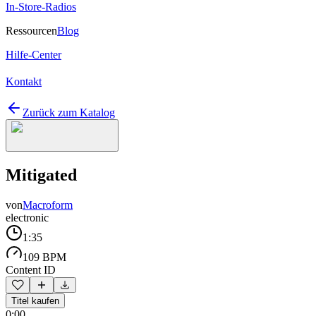
In-Store-Radios
Ressourcen
Blog
Hilfe-Center
Kontakt
Zurück zum Katalog
Mitigated
von
Macroform
electronic
1:35
109 BPM
Content ID
Titel kaufen
0:00