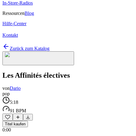
In-Store-Radios
Ressourcen
Blog
Hilfe-Center
Kontakt
Zurück zum Katalog
Les Affinités électives
von
Dario
pop
5:18
91 BPM
Titel kaufen
0:00