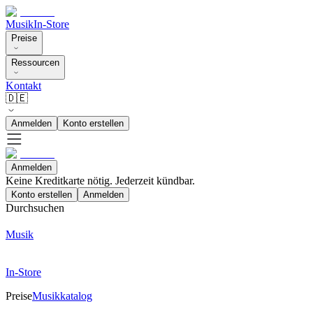
Musik
In-Store
Preise
Ressourcen
Kontakt
🇩🇪
Anmelden
Konto erstellen
Anmelden
Keine Kreditkarte nötig. Jederzeit kündbar.
Konto erstellen
Anmelden
Durchsuchen
Musik
In-Store
Preise
Musikkatalog