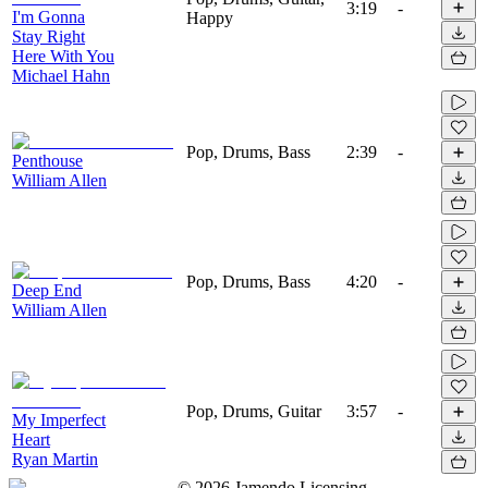
3:19
-
I'm Gonna
Happy
Stay Right
Here With You
Michael Hahn
Pop, Drums, Bass
2:39
-
Penthouse
William Allen
Pop, Drums, Bass
4:20
-
Deep End
William Allen
Pop, Drums, Guitar
3:57
-
My Imperfect
Heart
Ryan Martin
©
2026
Jamendo Licensing