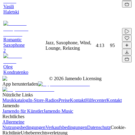
Vasili
Haletski
Romantic
Jazz, Saxophone, Wind,
Saxophone
4:13
95
Lounge, Relaxing
2
Oleg
Kondratenko
©
2026
Jamendo Licensing
App herunterladen
Nützliche Links
Musikkatalog
In-Store-Radios
Preise
Kontakt
Hilfecenter
Kontakt
Jamendo
Jamendo für Künstler
Jamendo Music
Rechtliches
Allgemeine
Nutzungsbedingungen
Verkaufsbedingungen
Datenschutz
Cookie-
Richtlinie
Urheberrechtsverletzung