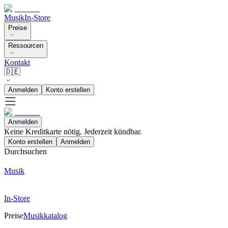
Musik
In-Store
Preise
Ressourcen
Kontakt
🇩🇪
Anmelden
Konto erstellen
Anmelden
Keine Kreditkarte nötig. Jederzeit kündbar.
Konto erstellen
Anmelden
Durchsuchen
Musik
In-Store
Preise
Musikkatalog