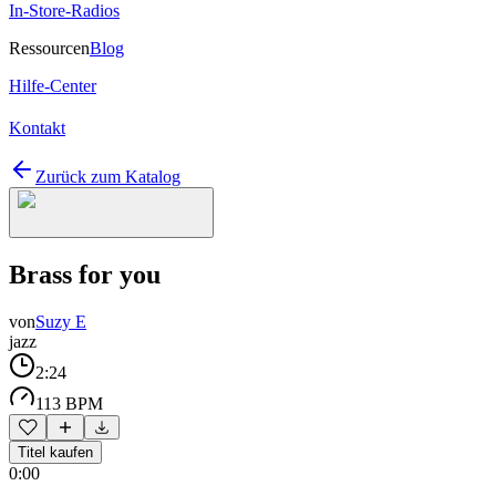
In-Store-Radios
Ressourcen
Blog
Hilfe-Center
Kontakt
Zurück zum Katalog
Brass for you
von
Suzy E
jazz
2:24
113 BPM
Titel kaufen
0:00