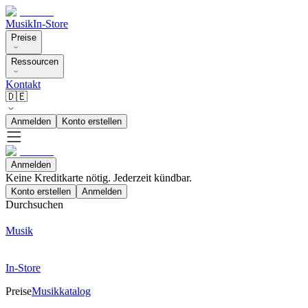
Musik
In-Store
Preise
Ressourcen
Kontakt
🇩🇪
Anmelden
Konto erstellen
Anmelden
Keine Kreditkarte nötig. Jederzeit kündbar.
Konto erstellen
Anmelden
Durchsuchen
Musik
In-Store
Preise
Musikkatalog