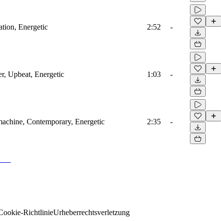
ation, Energetic
2:52
-
r, Upbeat, Energetic
1:03
-
machine, Contemporary, Energetic
2:35
-
Cookie-Richtlinie
Urheberrechtsverletzung