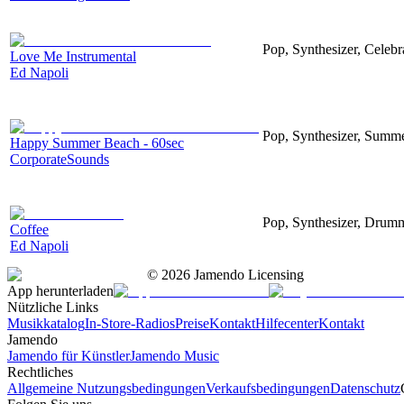
Pop, Synthesizer, Celebr
Love Me Instrumental
Ed Napoli
Pop, Synthesizer, Summe
Happy Summer Beach - 60sec
CorporateSounds
Pop, Synthesizer, Drum
Coffee
Ed Napoli
©
2026
Jamendo Licensing
App herunterladen
Nützliche Links
Musikkatalog
In-Store-Radios
Preise
Kontakt
Hilfecenter
Kontakt
Jamendo
Jamendo für Künstler
Jamendo Music
Rechtliches
Allgemeine Nutzungsbedingungen
Verkaufsbedingungen
Datenschutz