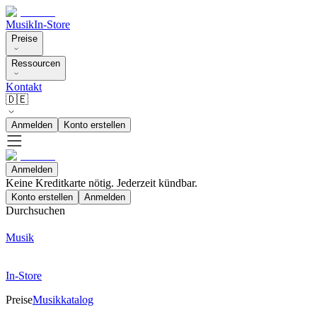
Musik
In-Store
Preise
Ressourcen
Kontakt
🇩🇪
Anmelden
Konto erstellen
Anmelden
Keine Kreditkarte nötig. Jederzeit kündbar.
Konto erstellen
Anmelden
Durchsuchen
Musik
In-Store
Preise
Musikkatalog