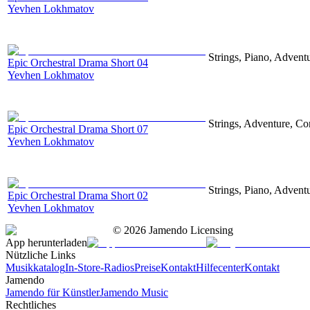
Yevhen Lokhmatov
Strings, Piano, Advent
Epic Orchestral Drama Short 04
Yevhen Lokhmatov
Strings, Adventure, Cor
Epic Orchestral Drama Short 07
Yevhen Lokhmatov
Strings, Piano, Advent
Epic Orchestral Drama Short 02
Yevhen Lokhmatov
©
2026
Jamendo Licensing
App herunterladen
Nützliche Links
Musikkatalog
In-Store-Radios
Preise
Kontakt
Hilfecenter
Kontakt
Jamendo
Jamendo für Künstler
Jamendo Music
Rechtliches