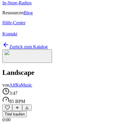
In-Store-Radios
Ressourcen
Blog
Hilfe-Center
Kontakt
Zurück zum Katalog
Landscape
von
AlfRaMusic
3:47
85 BPM
Titel kaufen
0:00