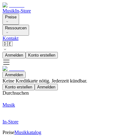
Musik
In-Store
Preise
Ressourcen
Kontakt
🇩🇪
Anmelden
Konto erstellen
Anmelden
Keine Kreditkarte nötig. Jederzeit kündbar.
Konto erstellen
Anmelden
Durchsuchen
Musik
In-Store
Preise
Musikkatalog