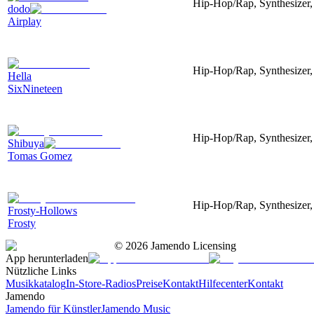
Hip-Hop/Rap, Synthesizer, 
dodo
Airplay
Hip-Hop/Rap, Synthesizer, 
Hella
SixNineteen
Hip-Hop/Rap, Synthesizer, 
Shibuya
Tomas Gomez
Hip-Hop/Rap, Synthesizer, 
Frosty-Hollows
Frosty
©
2026
Jamendo Licensing
App herunterladen
Nützliche Links
Musikkatalog
In-Store-Radios
Preise
Kontakt
Hilfecenter
Kontakt
Jamendo
Jamendo für Künstler
Jamendo Music