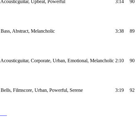
Acousticguitar, Upbeat, Powerful
3:14
90
Bass, Abstract, Melancholic
3:38
89
Acousticguitar, Corporate, Urban, Emotional, Melancholic
2:10
90
Bells, Filmscore, Urban, Powerful, Serene
3:19
92