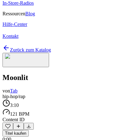
In-Store-Radios
Ressourcen
Blog
Hilfe-Center
Kontakt
Zurück zum Katalog
Moonlit
von
Tab
hip-hop/rap
3:10
121 BPM
Content ID
Titel kaufen
0:00