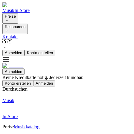
Musik
In-Store
Preise
Ressourcen
Kontakt
🇩🇪
Anmelden
Konto erstellen
Anmelden
Keine Kreditkarte nötig. Jederzeit kündbar.
Konto erstellen
Anmelden
Durchsuchen
Musik
In-Store
Preise
Musikkatalog