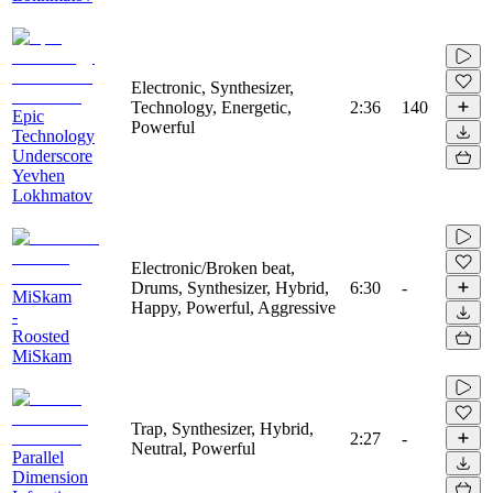
Electronic, Synthesizer,
Technology, Energetic,
2:36
140
Epic
Powerful
Technology
Underscore
Yevhen
Lokhmatov
Electronic/Broken beat,
Drums, Synthesizer, Hybrid,
6:30
-
MiSkam
Happy, Powerful, Aggressive
-
Roosted
MiSkam
Trap, Synthesizer, Hybrid,
2:27
-
Neutral, Powerful
Parallel
Dimension