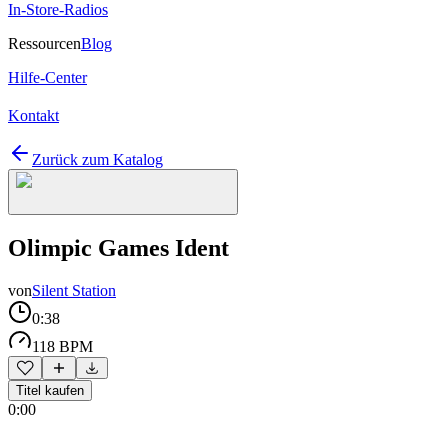
In-Store-Radios
Ressourcen
Blog
Hilfe-Center
Kontakt
Zurück zum Katalog
Olimpic Games Ident
von
Silent Station
0:38
118 BPM
Titel kaufen
0:00