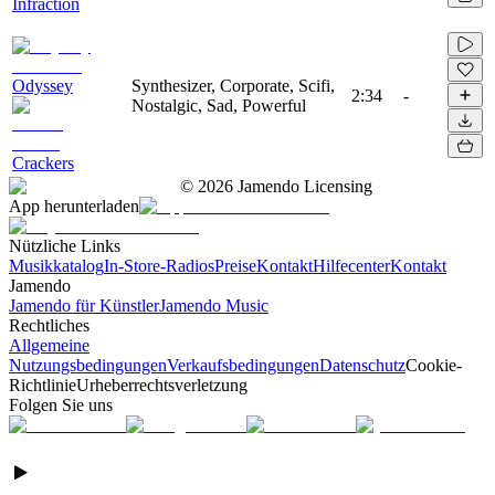
Infraction
Odyssey
Synthesizer, Corporate, Scifi,
2:34
-
Nostalgic, Sad, Powerful
Crackers
©
2026
Jamendo Licensing
App herunterladen
Nützliche Links
Musikkatalog
In-Store-Radios
Preise
Kontakt
Hilfecenter
Kontakt
Jamendo
Jamendo für Künstler
Jamendo Music
Rechtliches
Allgemeine
Nutzungsbedingungen
Verkaufsbedingungen
Datenschutz
Cookie-
Richtlinie
Urheberrechtsverletzung
Folgen Sie uns