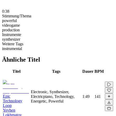
0:38
Stimmung/Thema
powerful
videogame
production
Instrumente
synthesizer
Weitere Tags
instrumental
Ähnliche Titel
Titel
Tags
Dauer
BPM
Electronic, Synthesizer,
Epic
Electricpiano, Technology,
1:49
141
Technology
Energetic, Powerful
Loop
Yevhen
Lokhmatov