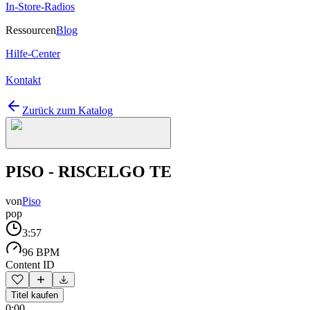
In-Store-Radios
Ressourcen
Blog
Hilfe-Center
Kontakt
Zurück zum Katalog
PISO - RISCELGO TE
von
Piso
pop
3:57
96 BPM
Content ID
Titel kaufen
0:00