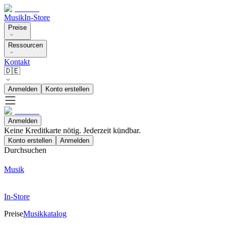
Musik
In-Store
Preise
Ressourcen
Kontakt
🇩🇪
Anmelden
Konto erstellen
Anmelden
Keine Kreditkarte nötig. Jederzeit kündbar.
Konto erstellen
Anmelden
Durchsuchen
Musik
In-Store
Preise
Musikkatalog