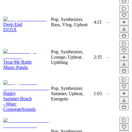
Pop, Synthesizer,
4:21
-
Deep End
Bass, Vlog, Upbeat
DJ35X
Pop, Synthesizer,
Lounge, Upbeat,
2:35
-
Treat Me Right
Uplifting
Music-Panda
Pop, Synthesizer,
Happy
Summer, Upbeat,
1:03
-
Summer Beach
Energetic
- 60sec
CorporateSounds
Pop, Synthesizer,