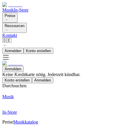
Musik
In-Store
Preise
Ressourcen
Kontakt
🇩🇪
Anmelden
Konto erstellen
Anmelden
Keine Kreditkarte nötig. Jederzeit kündbar.
Konto erstellen
Anmelden
Durchsuchen
Musik
In-Store
Preise
Musikkatalog