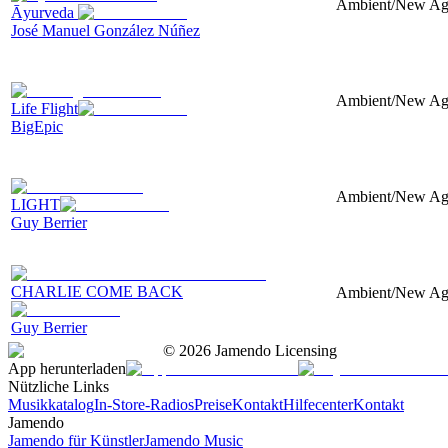
Ambient/New Age,
Āyurveda
José Manuel González Núñez
Ambient/New Age,
Life Flight
BigEpic
Ambient/New Age,
LIGHT
Guy Berrier
CHARLIE COME BACK
Ambient/New Age,
Guy Berrier
©
2026
Jamendo Licensing
App herunterladen
Nützliche Links
Musikkatalog
In-Store-Radios
Preise
Kontakt
Hilfecenter
Kontakt
Jamendo
Jamendo für Künstler
Jamendo Music