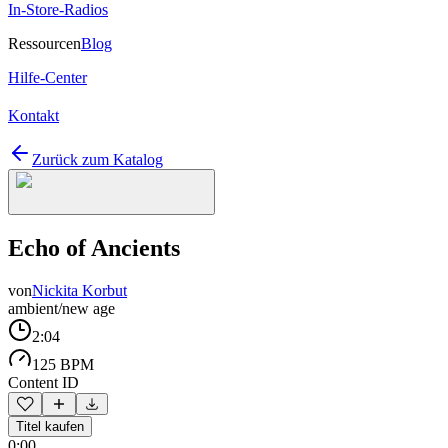
In-Store-Radios
Ressourcen
Blog
Hilfe-Center
Kontakt
Zurück zum Katalog
Echo of Ancients
von
Nickita Korbut
ambient/new age
2:04
125 BPM
Content ID
Titel kaufen
0:00