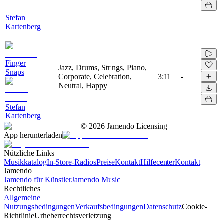
Stefan
Kartenberg
Finger
Jazz, Drums, Strings, Piano,
Snaps
Corporate, Celebration,
3:11
-
Neutral, Happy
Stefan
Kartenberg
©
2026
Jamendo Licensing
App herunterladen
Nützliche Links
Musikkatalog
In-Store-Radios
Preise
Kontakt
Hilfecenter
Kontakt
Jamendo
Jamendo für Künstler
Jamendo Music
Rechtliches
Allgemeine
Nutzungsbedingungen
Verkaufsbedingungen
Datenschutz
Cookie-
Richtlinie
Urheberrechtsverletzung