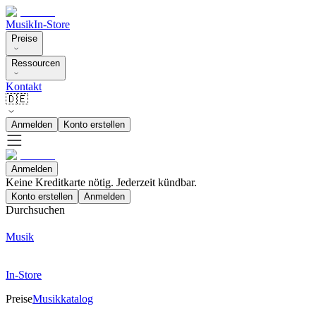
Musik
In-Store
Preise
Ressourcen
Kontakt
🇩🇪
Anmelden
Konto erstellen
Anmelden
Keine Kreditkarte nötig. Jederzeit kündbar.
Konto erstellen
Anmelden
Durchsuchen
Musik
In-Store
Preise
Musikkatalog