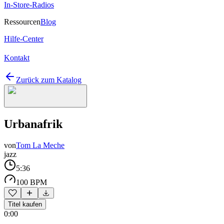
In-Store-Radios
Ressourcen
Blog
Hilfe-Center
Kontakt
Zurück zum Katalog
Urbanafrik
von
Tom La Meche
jazz
5:36
100 BPM
Titel kaufen
0:00