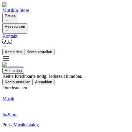
Musik
In-Store
Preise
Ressourcen
Kontakt
🇩🇪
Anmelden
Konto erstellen
Anmelden
Keine Kreditkarte nötig. Jederzeit kündbar.
Konto erstellen
Anmelden
Durchsuchen
Musik
In-Store
Preise
Musikkatalog