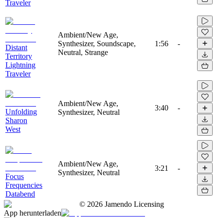
Traveler
Ambient/New Age,
Synthesizer, Soundscape,
1:56
-
Distant
Neutral, Strange
Territory
Lightning
Traveler
Ambient/New Age,
3:40
-
Unfolding
Synthesizer, Neutral
Sharon
West
Ambient/New Age,
3:21
-
Synthesizer, Neutral
Focus
Frequencies
Databend
©
2026
Jamendo Licensing
App herunterladen