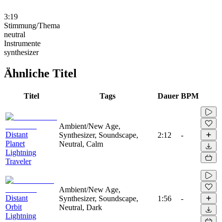
3:19
Stimmung/Thema
neutral
Instrumente
synthesizer
Ähnliche Titel
Titel
Tags
Dauer
BPM
Ambient/New Age,
Distant
Synthesizer, Soundscape,
2:12
-
Planet
Neutral, Calm
Lightning
Traveler
Ambient/New Age,
Distant
Synthesizer, Soundscape,
1:56
-
Orbit
Neutral, Dark
Lightning