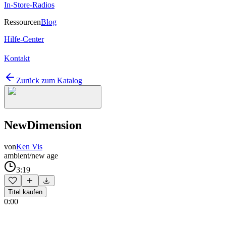
In-Store-Radios
Ressourcen
Blog
Hilfe-Center
Kontakt
Zurück zum Katalog
NewDimension
von
Ken Vis
ambient/new age
3:19
Titel kaufen
0:00