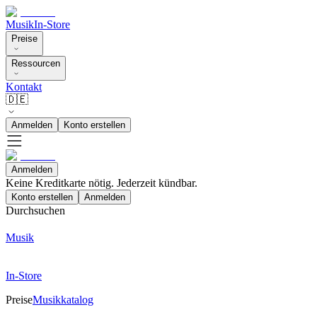
Musik
In-Store
Preise
Ressourcen
Kontakt
🇩🇪
Anmelden
Konto erstellen
Anmelden
Keine Kreditkarte nötig. Jederzeit kündbar.
Konto erstellen
Anmelden
Durchsuchen
Musik
In-Store
Preise
Musikkatalog