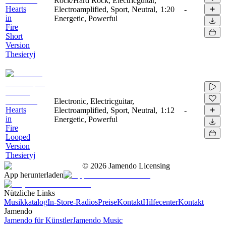
Rock/Hard Rock, Electricguitar,
Hearts
Electroamplified, Sport, Neutral,
1:20
-
in
Energetic, Powerful
Fire
Short
Version
Thesieryj
Electronic, Electricguitar,
Hearts
Electroamplified, Sport, Neutral,
1:12
-
in
Energetic, Powerful
Fire
Looped
Version
Thesieryj
©
2026
Jamendo Licensing
App herunterladen
Nützliche Links
Musikkatalog
In-Store-Radios
Preise
Kontakt
Hilfecenter
Kontakt
Jamendo
Jamendo für Künstler
Jamendo Music