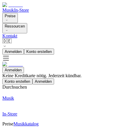
Musik
In-Store
Preise
Ressourcen
Kontakt
🇩🇪
Anmelden
Konto erstellen
Anmelden
Keine Kreditkarte nötig. Jederzeit kündbar.
Konto erstellen
Anmelden
Durchsuchen
Musik
In-Store
Preise
Musikkatalog