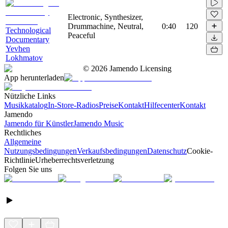
Electronic, Synthesizer,
Drummachine, Neutral,
0:40
120
Technological
Peaceful
Documentary
Yevhen
Lokhmatov
©
2026
Jamendo Licensing
App herunterladen
Nützliche Links
Musikkatalog
In-Store-Radios
Preise
Kontakt
Hilfecenter
Kontakt
Jamendo
Jamendo für Künstler
Jamendo Music
Rechtliches
Allgemeine
Nutzungsbedingungen
Verkaufsbedingungen
Datenschutz
Cookie-
Richtlinie
Urheberrechtsverletzung
Folgen Sie uns