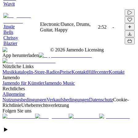
Wavit
Electronic/Dance, Drums,
Jingle
2:52
-
Guitar, Happy
Bells
Chrissy
Blazier
©
2026
Jamendo Licensing
App herunterladen
Nützliche Links
Musikkatalog
In-Store-Radios
Preise
Kontakt
Hilfecenter
Kontakt
Jamendo
Jamendo für Künstler
Jamendo Music
Rechtliches
Allgemeine
Nutzungsbedingungen
Verkaufsbedingungen
Datenschutz
Cookie-
Richtlinie
Urheberrechtsverletzung
Folgen Sie uns