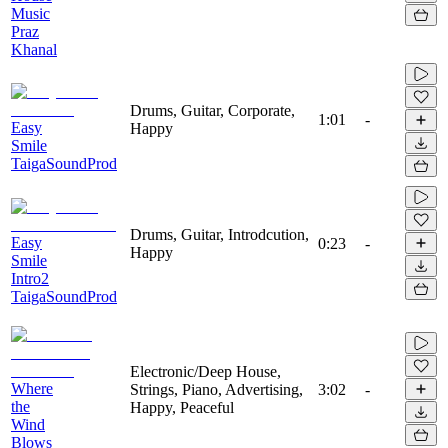
Music
Praz
Khanal
Drums, Guitar, Corporate,
1:01
-
Easy
Happy
Smile
TaigaSoundProd
Drums, Guitar, Introdcution,
Easy
0:23
-
Happy
Smile
Intro2
TaigaSoundProd
Electronic/Deep House,
Where
Strings, Piano, Advertising,
3:02
-
the
Happy, Peaceful
Wind
Blows