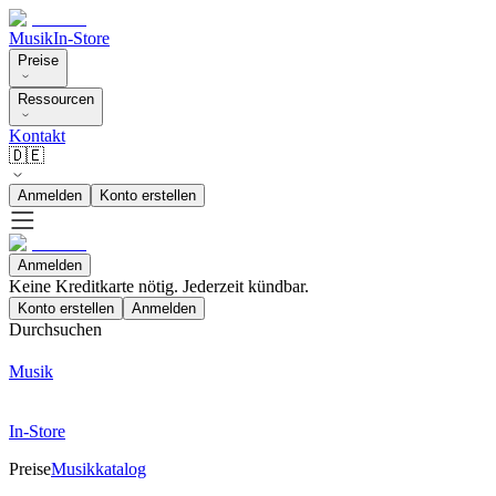
Musik
In-Store
Preise
Ressourcen
Kontakt
🇩🇪
Anmelden
Konto erstellen
Anmelden
Keine Kreditkarte nötig. Jederzeit kündbar.
Konto erstellen
Anmelden
Durchsuchen
Musik
In-Store
Preise
Musikkatalog