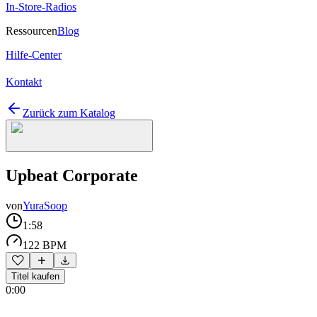
In-Store-Radios
Ressourcen
Blog
Hilfe-Center
Kontakt
Zurück zum Katalog
Upbeat Corporate
von
YuraSoop
1:58
122 BPM
Titel kaufen
0:00