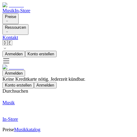
Musik
In-Store
Preise
Ressourcen
Kontakt
🇩🇪
Anmelden
Konto erstellen
Anmelden
Keine Kreditkarte nötig. Jederzeit kündbar.
Konto erstellen
Anmelden
Durchsuchen
Musik
In-Store
Preise
Musikkatalog