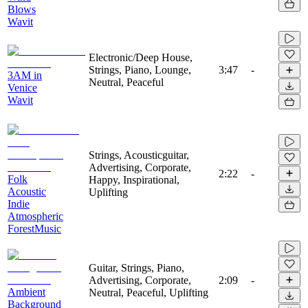
Blows
Wavit
Electronic/Deep House,
Strings, Piano, Lounge,
3:47
-
3AM in
Neutral, Peaceful
Venice
Wavit
Strings, Acousticguitar,
Advertising, Corporate,
2:22
-
Folk
Happy, Inspirational,
Acoustic
Uplifting
Indie
Atmospheric
ForestMusic
Guitar, Strings, Piano,
Advertising, Corporate,
2:09
-
Ambient
Neutral, Peaceful, Uplifting
Background