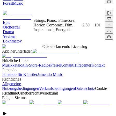
ForestMusic
Strings, Piano, Filmscore,
Epic
Horror, Corporate, Film,
2:50
101
Orchestral
Inspirational, Energetic
Drama
Yevhen
Lokhmatov
©
2026
Jamendo Licensing
App herunterladen
Nützliche Links
Musikkatalog
In-Store-Radios
Preise
Kontakt
Hilfecenter
Kontakt
Jamendo
Jamendo für Künstler
Jamendo Music
Rechtliches
Allgemeine
Nutzungsbedingungen
Verkaufsbedingungen
Datenschutz
Cookie-
Richtlinie
Urheberrechtsverletzung
Folgen Sie uns