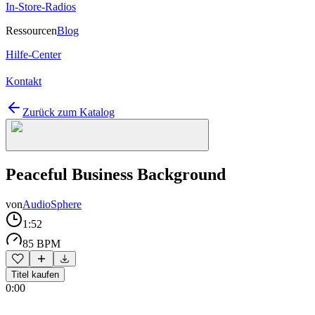
In-Store-Radios
Ressourcen
Blog
Hilfe-Center
Kontakt
Zurück zum Katalog
Peaceful Business Background
von
AudioSphere
1:52
85 BPM
Titel kaufen
0:00