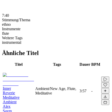
7:40
Stimmung/Thema
ethno
Instrumente
flute
Weitere Tags
instrumental
Ähnliche Titel
Titel
Tags
Dauer
BPM
Inner
Ambient/New Age, Flute,
3:57
-
Reverie
Meditative
Meditative
Ambient
Alex
Saym