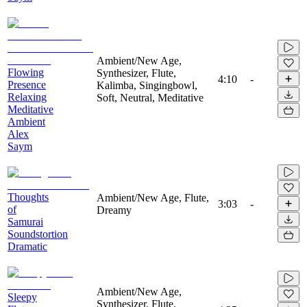
Ambient/New Age,
Flowing
Synthesizer, Flute,
4:10
-
Presence
Kalimba, Singingbowl,
Relaxing
Soft, Neutral, Meditative
Meditative
Ambient
Alex
Saym
Thoughts
Ambient/New Age, Flute,
3:03
-
of
Dreamy
Samurai
Soundstortion
Dramatic
Ambient/New Age,
Sleepy
Synthesizer, Flute,