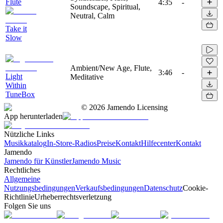
Flute
4:35
-
Soundscape, Spiritual,
Neutral, Calm
Take it
Slow
Ambient/New Age, Flute,
3:46
-
Light
Meditative
Within
TuneBox
©
2026
Jamendo Licensing
App herunterladen
Nützliche Links
Musikkatalog
In-Store-Radios
Preise
Kontakt
Hilfecenter
Kontakt
Jamendo
Jamendo für Künstler
Jamendo Music
Rechtliches
Allgemeine
Nutzungsbedingungen
Verkaufsbedingungen
Datenschutz
Cookie-
Richtlinie
Urheberrechtsverletzung
Folgen Sie uns