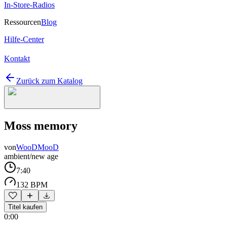
In-Store-Radios
Ressourcen
Blog
Hilfe-Center
Kontakt
Zurück zum Katalog
Moss memory
von
WooDMooD
ambient/new age
7:40
132 BPM
Titel kaufen
0:00