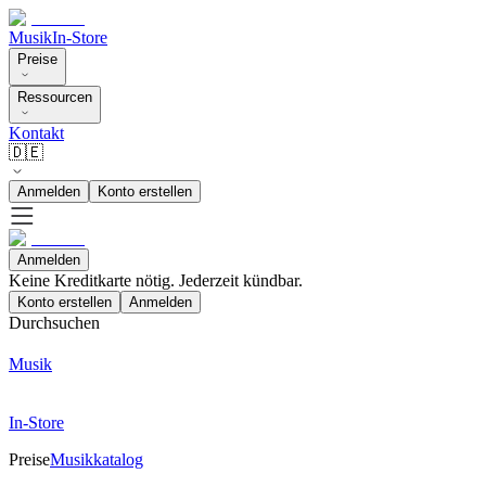
Musik
In-Store
Preise
Ressourcen
Kontakt
🇩🇪
Anmelden
Konto erstellen
Anmelden
Keine Kreditkarte nötig. Jederzeit kündbar.
Konto erstellen
Anmelden
Durchsuchen
Musik
In-Store
Preise
Musikkatalog