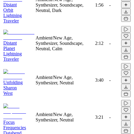
Distant
Synthesizer, Soundscape,
1:56
-
Orbit
Neutral, Dark
Lightning
Traveler
Ambient/New Age,
Distant
Synthesizer, Soundscape,
2:12
-
Planet
Neutral, Calm
Lightning
Traveler
Ambient/New Age,
3:40
-
Unfolding
Synthesizer, Neutral
Sharon
West
Ambient/New Age,
3:21
-
Synthesizer, Neutral
Focus
Frequencies
Databend