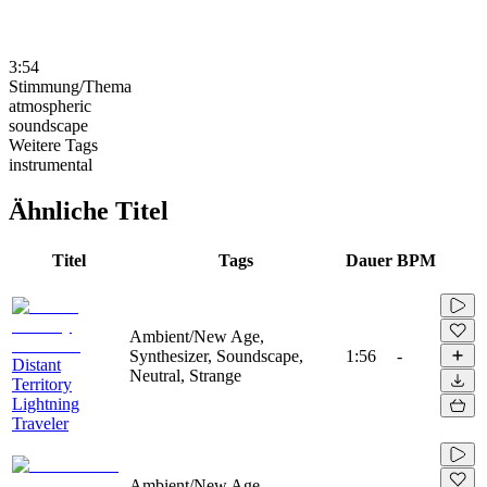
3:54
Stimmung/Thema
atmospheric
soundscape
Weitere Tags
instrumental
Ähnliche Titel
Titel
Tags
Dauer
BPM
Ambient/New Age,
Synthesizer, Soundscape,
1:56
-
Distant
Neutral, Strange
Territory
Lightning
Traveler
Ambient/New Age,