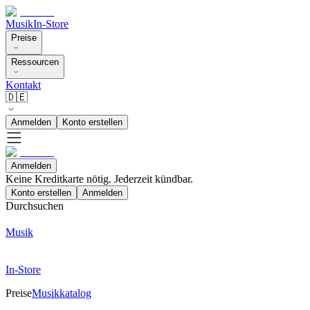
Musik
In-Store
Preise
Ressourcen
Kontakt
🇩🇪
Anmelden
Konto erstellen
Anmelden
Keine Kreditkarte nötig. Jederzeit kündbar.
Konto erstellen
Anmelden
Durchsuchen
Musik
In-Store
Preise
Musikkatalog