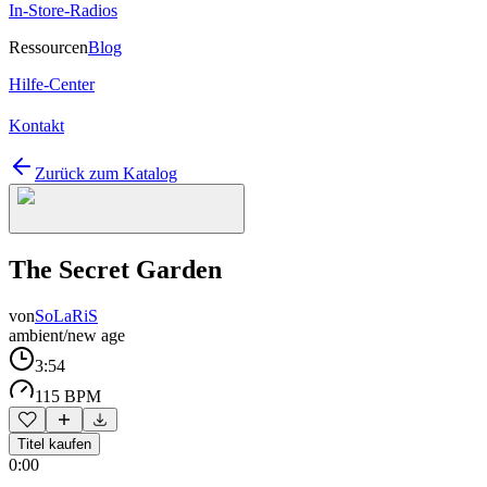
In-Store-Radios
Ressourcen
Blog
Hilfe-Center
Kontakt
Zurück zum Katalog
The Secret Garden
von
SoLaRiS
ambient/new age
3:54
115 BPM
Titel kaufen
0:00