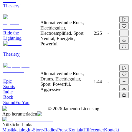
Thesieryj
Alternative/Indie Rock,
Electricguitar,
Ride the
Electroamplified, Sport,
2:25
-
Lightning
Neutral, Energetic,
Powerful
Thesieryj
Alternative/Indie Rock,
Drums, Electricguitar,
Epic
1:44
-
Sport, Powerful,
Sports
Aggressive
Indie
Rock
SoundForYou
©
2026
Jamendo Licensing
App herunterladen
Nützliche Links
Musikkatalog
In-Store-Radios
Preise
Kontakt
Hilfecenter
Kontakt