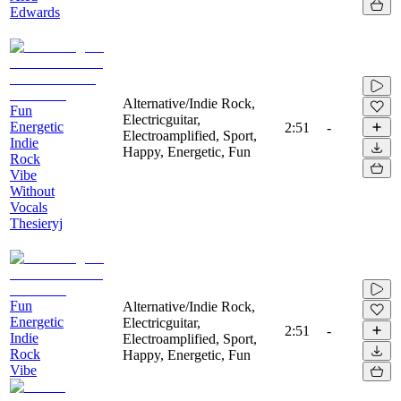
Edwards
Alternative/Indie Rock,
Fun
Electricguitar,
Energetic
2:51
-
Electroamplified, Sport,
Indie
Happy, Energetic, Fun
Rock
Vibe
Without
Vocals
Thesieryj
Fun
Alternative/Indie Rock,
Energetic
Electricguitar,
2:51
-
Indie
Electroamplified, Sport,
Rock
Happy, Energetic, Fun
Vibe