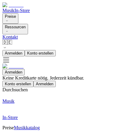
Musik
In-Store
Preise
Ressourcen
Kontakt
🇩🇪
Anmelden
Konto erstellen
Anmelden
Keine Kreditkarte nötig. Jederzeit kündbar.
Konto erstellen
Anmelden
Durchsuchen
Musik
In-Store
Preise
Musikkatalog