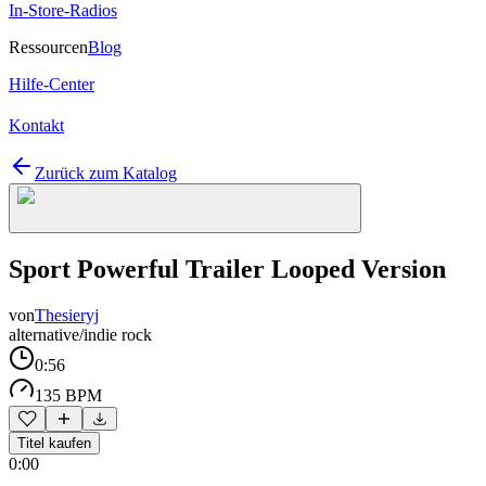
In-Store-Radios
Ressourcen
Blog
Hilfe-Center
Kontakt
Zurück zum Katalog
Sport Powerful Trailer Looped Version
von
Thesieryj
alternative/indie rock
0:56
135 BPM
Titel kaufen
0:00