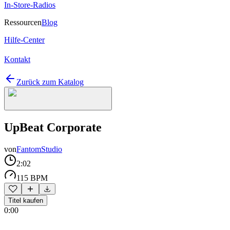
In-Store-Radios
Ressourcen
Blog
Hilfe-Center
Kontakt
Zurück zum Katalog
UpBeat Corporate
von
FantomStudio
2:02
115 BPM
Titel kaufen
0:00