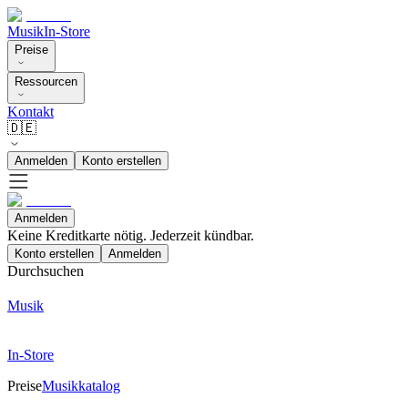
Musik
In-Store
Preise
Ressourcen
Kontakt
🇩🇪
Anmelden
Konto erstellen
Anmelden
Keine Kreditkarte nötig. Jederzeit kündbar.
Konto erstellen
Anmelden
Durchsuchen
Musik
In-Store
Preise
Musikkatalog