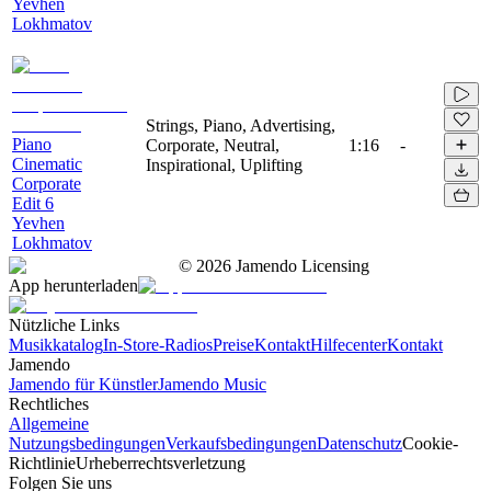
Yevhen
Lokhmatov
Strings, Piano, Advertising,
Piano
Corporate, Neutral,
1:16
-
Cinematic
Inspirational, Uplifting
Corporate
Edit 6
Yevhen
Lokhmatov
©
2026
Jamendo Licensing
App herunterladen
Nützliche Links
Musikkatalog
In-Store-Radios
Preise
Kontakt
Hilfecenter
Kontakt
Jamendo
Jamendo für Künstler
Jamendo Music
Rechtliches
Allgemeine
Nutzungsbedingungen
Verkaufsbedingungen
Datenschutz
Cookie-
Richtlinie
Urheberrechtsverletzung
Folgen Sie uns