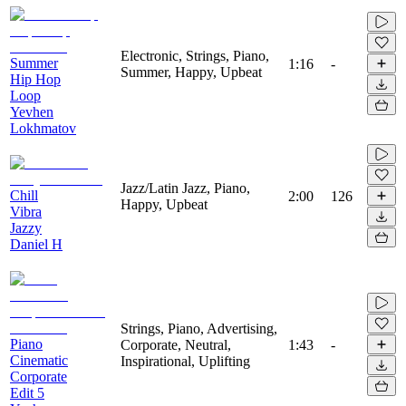
Electronic, Strings, Piano,
Summer
1:16
-
Summer, Happy, Upbeat
Hip Hop
Loop
Yevhen
Lokhmatov
Jazz/Latin Jazz, Piano,
Chill
2:00
126
Happy, Upbeat
Vibra
Jazzy
Daniel H
Strings, Piano, Advertising,
Piano
Corporate, Neutral,
1:43
-
Cinematic
Inspirational, Uplifting
Corporate
Edit 5