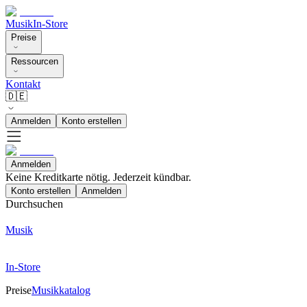
Musik
In-Store
Preise
Ressourcen
Kontakt
🇩🇪
Anmelden
Konto erstellen
Anmelden
Keine Kreditkarte nötig. Jederzeit kündbar.
Konto erstellen
Anmelden
Durchsuchen
Musik
In-Store
Preise
Musikkatalog