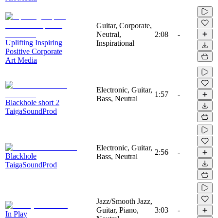
Guitar, Corporate,
Neutral,
2:08
-
Uplifting Inspiring
Inspirational
Positive Corporate
Art Media
Electronic, Guitar,
1:57
-
Bass, Neutral
Blackhole short 2
TaigaSoundProd
Electronic, Guitar,
2:56
-
Blackhole
Bass, Neutral
TaigaSoundProd
Jazz/Smooth Jazz,
Guitar, Piano,
3:03
-
In Play