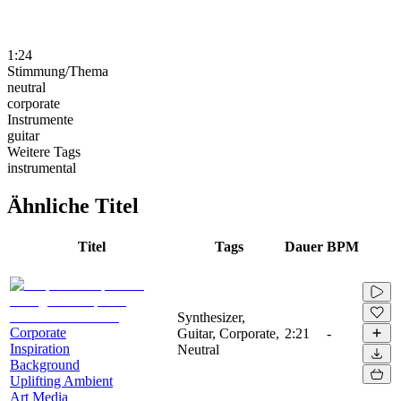
1:24
Stimmung/Thema
neutral
corporate
Instrumente
guitar
Weitere Tags
instrumental
Ähnliche Titel
Titel
Tags
Dauer
BPM
Synthesizer,
Corporate
Guitar, Corporate,
2:21
-
Inspiration
Neutral
Background
Uplifting Ambient
Art Media