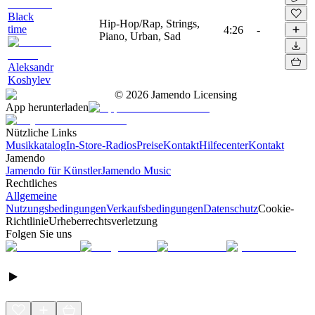
Black
Hip-Hop/Rap, Strings,
time
4:26
-
Piano, Urban, Sad
Aleksandr
Koshylev
©
2026
Jamendo Licensing
App herunterladen
Nützliche Links
Musikkatalog
In-Store-Radios
Preise
Kontakt
Hilfecenter
Kontakt
Jamendo
Jamendo für Künstler
Jamendo Music
Rechtliches
Allgemeine
Nutzungsbedingungen
Verkaufsbedingungen
Datenschutz
Cookie-
Richtlinie
Urheberrechtsverletzung
Folgen Sie uns