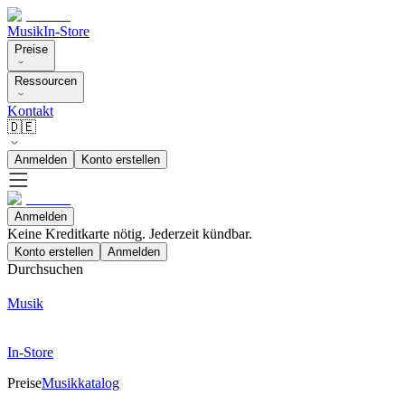
Musik
In-Store
Preise
Ressourcen
Kontakt
🇩🇪
Anmelden
Konto erstellen
Anmelden
Keine Kreditkarte nötig. Jederzeit kündbar.
Konto erstellen
Anmelden
Durchsuchen
Musik
In-Store
Preise
Musikkatalog