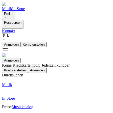
Musik
In-Store
Preise
Ressourcen
Kontakt
🇩🇪
Anmelden
Konto erstellen
Anmelden
Keine Kreditkarte nötig. Jederzeit kündbar.
Konto erstellen
Anmelden
Durchsuchen
Musik
In-Store
Preise
Musikkatalog