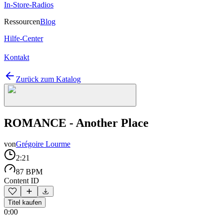
In-Store-Radios
Ressourcen
Blog
Hilfe-Center
Kontakt
Zurück zum Katalog
ROMANCE - Another Place
von
Grégoire Lourme
2:21
87 BPM
Content ID
Titel kaufen
0:00