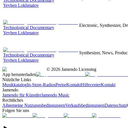
Technological Documentary
Yevhen Lokhmatov
Electronic, Synthesizer, D
Technological Documentary
Yevhen Lokhmatov
Synthesizer, News, Producti
Technological Documentary
Yevhen Lokhmatov
©
2026
Jamendo Licensing
App herunterladen
Nützliche Links
Musikkatalog
In-Store-Radios
Preise
Kontakt
Hilfecenter
Kontakt
Jamendo
Jamendo für Künstler
Jamendo Music
Rechtliches
Allgemeine Nutzungsbedingungen
Verkaufsbedingungen
Datenschutz
Folgen Sie uns