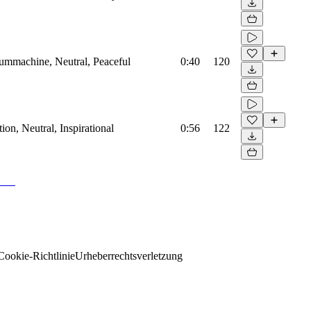
rummachine, Neutral, Peaceful
0:40
120
on, Neutral, Inspirational
0:56
122
Cookie-Richtlinie
Urheberrechtsverletzung