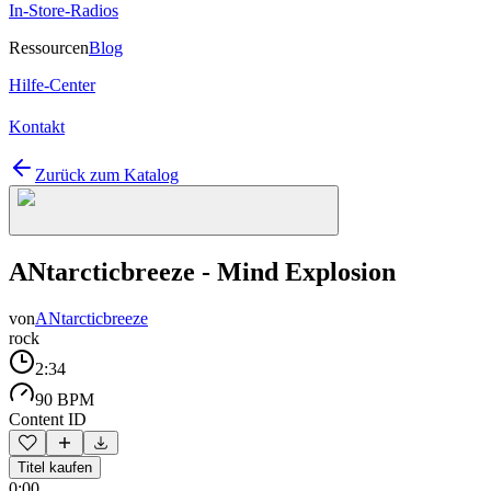
In-Store-Radios
Ressourcen
Blog
Hilfe-Center
Kontakt
Zurück zum Katalog
ANtarcticbreeze - Mind Explosion
von
ANtarcticbreeze
rock
2:34
90 BPM
Content ID
Titel kaufen
0:00