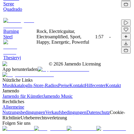
Serge
Quadrado
Burning
Rock, Electricguitar,
Steel
Electroamplified, Sport,
1:57
-
Happy, Energetic, Powerful
Thesieryj
©
2026
Jamendo Licensing
App herunterladen
Nützliche Links
Musikkatalog
In-Store-Radios
Preise
Kontakt
Hilfecenter
Kontakt
Jamendo
Jamendo für Künstler
Jamendo Music
Rechtliches
Allgemeine
Nutzungsbedingungen
Verkaufsbedingungen
Datenschutz
Cookie-
Richtlinie
Urheberrechtsverletzung
Folgen Sie uns