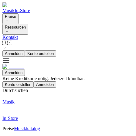
Musik
In-Store
Preise
Ressourcen
Kontakt
🇩🇪
Anmelden
Konto erstellen
Anmelden
Keine Kreditkarte nötig. Jederzeit kündbar.
Konto erstellen
Anmelden
Durchsuchen
Musik
In-Store
Preise
Musikkatalog