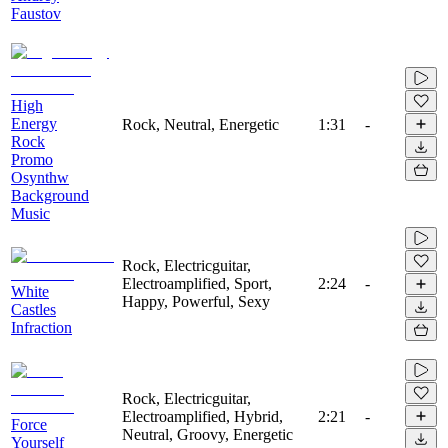
Faustov
High
Energy
Rock, Neutral, Energetic
1:31
-
Rock
Promo
Osynthw
Background
Music
Rock, Electricguitar,
Electroamplified, Sport,
2:24
-
White
Happy, Powerful, Sexy
Castles
Infraction
Rock, Electricguitar,
Electroamplified, Hybrid,
2:21
-
Force
Neutral, Groovy, Energetic
Yourself