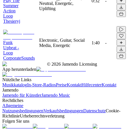
Play The
0:32
-
Neutral, Energetic,
Summer
Uplifting
Action
Loop
Thesieryj
Electronic, Guitar, Social
Funk
1:40
-
Media, Energetic
Upbeat -
Loop
CorporateSounds
©
2026
Jamendo Licensing
App herunterladen
Nützliche Links
Musikkatalog
In-Store-Radios
Preise
Kontakt
Hilfecenter
Kontakt
Jamendo
Jamendo für Künstler
Jamendo Music
Rechtliches
Allgemeine
Nutzungsbedingungen
Verkaufsbedingungen
Datenschutz
Cookie-
Richtlinie
Urheberrechtsverletzung
Folgen Sie uns