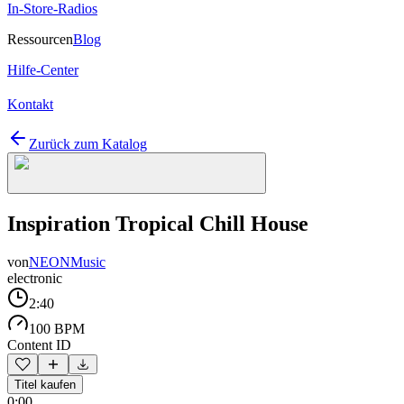
In-Store-Radios
Ressourcen
Blog
Hilfe-Center
Kontakt
Zurück zum Katalog
Inspiration Tropical Chill House
von
NEONMusic
electronic
2:40
100 BPM
Content ID
Titel kaufen
0:00