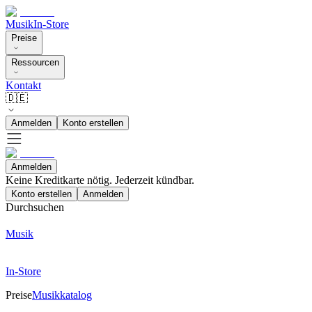
Musik
In-Store
Preise
Ressourcen
Kontakt
🇩🇪
Anmelden
Konto erstellen
Anmelden
Keine Kreditkarte nötig. Jederzeit kündbar.
Konto erstellen
Anmelden
Durchsuchen
Musik
In-Store
Preise
Musikkatalog