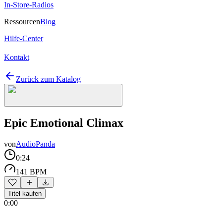
In-Store-Radios
Ressourcen
Blog
Hilfe-Center
Kontakt
Zurück zum Katalog
Epic Emotional Climax
von
AudioPanda
0:24
141 BPM
Titel kaufen
0:00