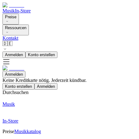
Musik
In-Store
Preise
Ressourcen
Kontakt
🇩🇪
Anmelden
Konto erstellen
Anmelden
Keine Kreditkarte nötig. Jederzeit kündbar.
Konto erstellen
Anmelden
Durchsuchen
Musik
In-Store
Preise
Musikkatalog