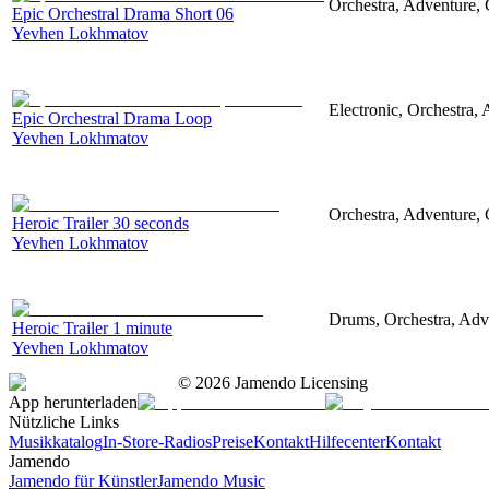
Orchestra, Adventure, 
Epic Orchestral Drama Short 06
Yevhen Lokhmatov
Electronic, Orchestra,
Epic Orchestral Drama Loop
Yevhen Lokhmatov
Orchestra, Adventure, C
Heroic Trailer 30 seconds
Yevhen Lokhmatov
Drums, Orchestra, Adve
Heroic Trailer 1 minute
Yevhen Lokhmatov
©
2026
Jamendo Licensing
App herunterladen
Nützliche Links
Musikkatalog
In-Store-Radios
Preise
Kontakt
Hilfecenter
Kontakt
Jamendo
Jamendo für Künstler
Jamendo Music