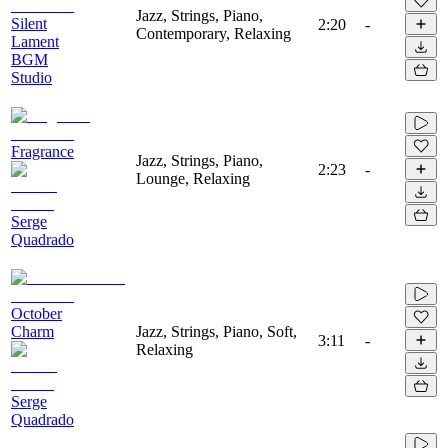
Jazz, Strings, Piano,
Silent
2:20
-
Contemporary, Relaxing
Lament
BGM
Studio
Fragrance
Jazz, Strings, Piano,
2:23
-
Lounge, Relaxing
Serge
Quadrado
October
Charm
Jazz, Strings, Piano, Soft,
3:11
-
Relaxing
Serge
Quadrado