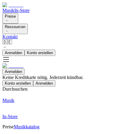
Musik
In-Store
Preise
Ressourcen
Kontakt
🇩🇪
Anmelden
Konto erstellen
Anmelden
Keine Kreditkarte nötig. Jederzeit kündbar.
Konto erstellen
Anmelden
Durchsuchen
Musik
In-Store
Preise
Musikkatalog