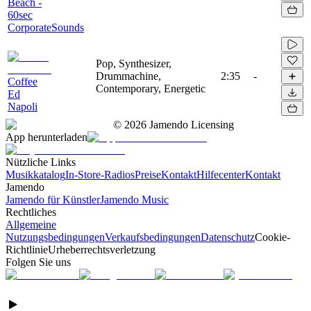
Beach -
60sec
CorporateSounds
Pop, Synthesizer,
Drummachine,
2:35
-
Coffee
Contemporary, Energetic
Ed
Napoli
©
2026
Jamendo Licensing
App herunterladen
Nützliche Links
Musikkatalog
In-Store-Radios
Preise
Kontakt
Hilfecenter
Kontakt
Jamendo
Jamendo für Künstler
Jamendo Music
Rechtliches
Allgemeine
Nutzungsbedingungen
Verkaufsbedingungen
Datenschutz
Cookie-
Richtlinie
Urheberrechtsverletzung
Folgen Sie uns