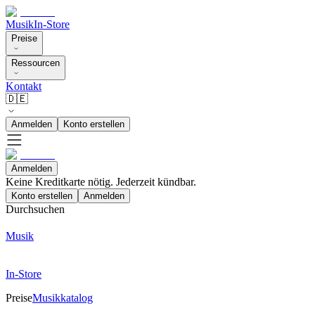
Musik
In-Store
Preise
Ressourcen
Kontakt
🇩🇪
Anmelden
Konto erstellen
Anmelden
Keine Kreditkarte nötig. Jederzeit kündbar.
Konto erstellen
Anmelden
Durchsuchen
Musik
In-Store
Preise
Musikkatalog