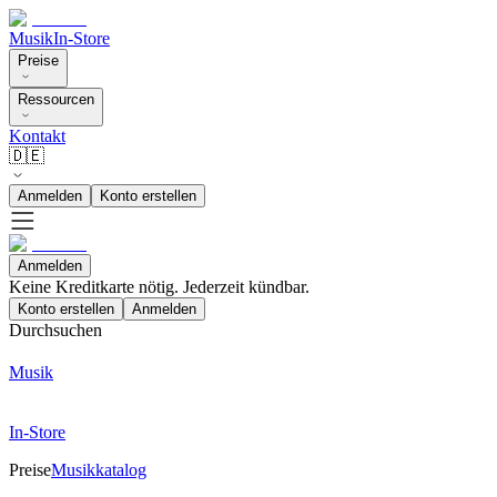
Musik
In-Store
Preise
Ressourcen
Kontakt
🇩🇪
Anmelden
Konto erstellen
Anmelden
Keine Kreditkarte nötig. Jederzeit kündbar.
Konto erstellen
Anmelden
Durchsuchen
Musik
In-Store
Preise
Musikkatalog