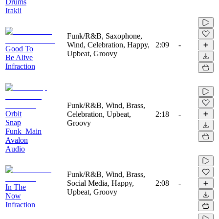
Drums
Irakli
Funk/R&B, Saxophone,
Wind, Celebration, Happy,
2:09
-
Good To
Upbeat, Groovy
Be Alive
Infraction
Funk/R&B, Wind, Brass,
Orbit
Celebration, Upbeat,
2:18
-
Snap
Groovy
Funk_Main
Avalon
Audio
Funk/R&B, Wind, Brass,
Social Media, Happy,
2:08
-
In The
Upbeat, Groovy
Now
Infraction