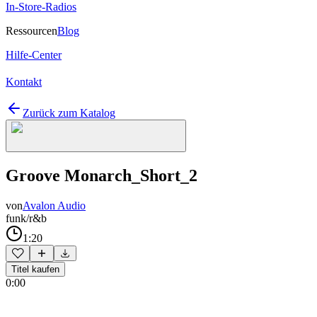
In-Store-Radios
Ressourcen
Blog
Hilfe-Center
Kontakt
Zurück zum Katalog
Groove Monarch_Short_2
von
Avalon Audio
funk/r&b
1:20
Titel kaufen
0:00