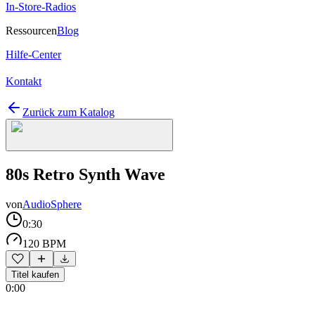
In-Store-Radios
Ressourcen
Blog
Hilfe-Center
Kontakt
Zurück zum Katalog
80s Retro Synth Wave
von
AudioSphere
0:30
120 BPM
Titel kaufen
0:00