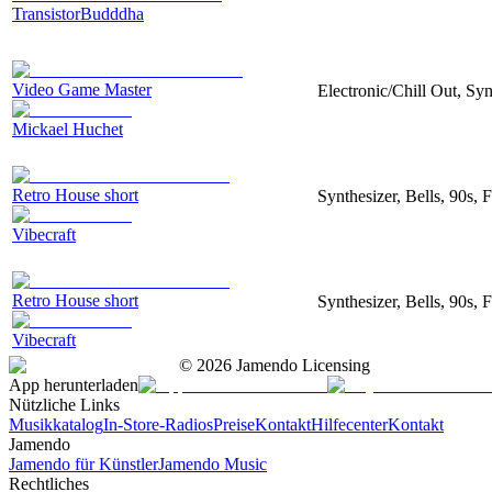
TransistorBudddha
Video Game Master
Electronic/Chill Out, Syn
Mickael Huchet
Retro House short
Synthesizer, Bells, 90s, 
Vibecraft
Retro House short
Synthesizer, Bells, 90s, 
Vibecraft
©
2026
Jamendo Licensing
App herunterladen
Nützliche Links
Musikkatalog
In-Store-Radios
Preise
Kontakt
Hilfecenter
Kontakt
Jamendo
Jamendo für Künstler
Jamendo Music
Rechtliches