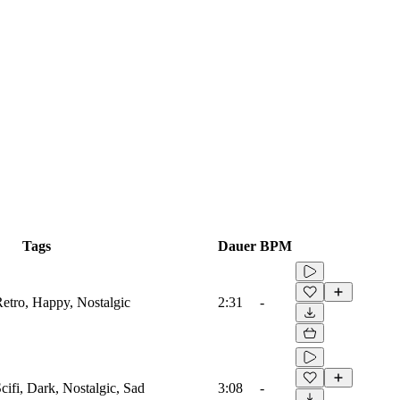
Tags
Dauer
BPM
Retro, Happy, Nostalgic
2:31
-
Scifi, Dark, Nostalgic, Sad
3:08
-