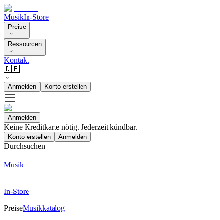
Musik
In-Store
Preise
Ressourcen
Kontakt
🇩🇪
Anmelden
Konto erstellen
Anmelden
Keine Kreditkarte nötig. Jederzeit kündbar.
Konto erstellen
Anmelden
Durchsuchen
Musik
In-Store
Preise
Musikkatalog