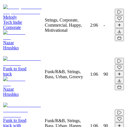
Melody
Strings, Corporate,
Tech Indie
Commercial, Happy,
2:06
-
Corporate
Motivational
Nazar
Hrushko
Funk to food
Funk/R&B, Strings,
track
1:06
90
Bass, Urban, Groovy
Nazar
Hrushko
Funk to food
Funk/R&B, Strings,
track with
Bass, Urban, Happy,
1:06
90