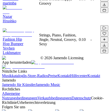
marimba
Groovy
Nazar
Hrushko
Strings, Piano, Fashion,
Fashion Hip
Jingle, Neutral, Groovy,
0:10
-
Hop Bumper
Sexy
Yevhen
Lokhmatov
©
2026
Jamendo Licensing
App herunterladen
Nützliche Links
Musikkatalog
In-Store-Radios
Preise
Kontakt
Hilfecenter
Kontakt
Jamendo
Jamendo für Künstler
Jamendo Music
Rechtliches
Allgemeine
Nutzungsbedingungen
Verkaufsbedingungen
Datenschutz
Cookie-
Richtlinie
Urheberrechtsverletzung
Folgen Sie uns