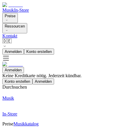
Musik
In-Store
Preise
Ressourcen
Kontakt
🇩🇪
Anmelden
Konto erstellen
Anmelden
Keine Kreditkarte nötig. Jederzeit kündbar.
Konto erstellen
Anmelden
Durchsuchen
Musik
In-Store
Preise
Musikkatalog