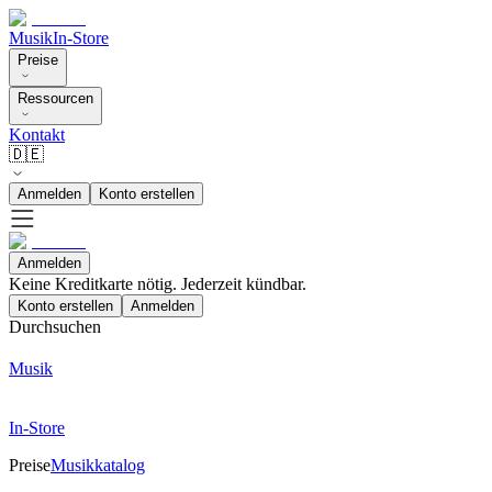
Musik
In-Store
Preise
Ressourcen
Kontakt
🇩🇪
Anmelden
Konto erstellen
Anmelden
Keine Kreditkarte nötig. Jederzeit kündbar.
Konto erstellen
Anmelden
Durchsuchen
Musik
In-Store
Preise
Musikkatalog