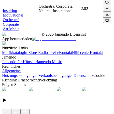
Orchestra, Corporate,
2:02
-
Inspiring
Neutral, Inspirational
Motivational
Orchestral
Corporate
Art Media
©
2026
Jamendo Licensing
App herunterladen
Nützliche Links
Musikkatalog
In-Store-Radios
Preise
Kontakt
Hilfecenter
Kontakt
Jamendo
Jamendo für Künstler
Jamendo Music
Rechtliches
Allgemeine
Nutzungsbedingungen
Verkaufsbedingungen
Datenschutz
Cookie-
Richtlinie
Urheberrechtsverletzung
Folgen Sie uns