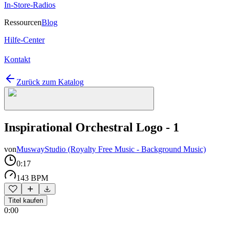
In-Store-Radios
Ressourcen
Blog
Hilfe-Center
Kontakt
Zurück zum Katalog
Inspirational Orchestral Logo - 1
von
MuswayStudio (Royalty Free Music - Background Music)
0:17
143 BPM
Titel kaufen
0:00