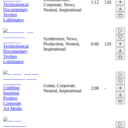
1:12
120
Technological
Corporate, News,
Documentary
Neutral, Inspirational
Yevhen
Lokhmatov
Synthesizer, News,
Production, Neutral,
0:40
120
Technological
Inspirational
Documentary
Yevhen
Lokhmatov
Guitar, Corporate,
Uplifting
2:08
-
Neutral, Inspirational
Inspiring
Positive
Corporate
Art Media