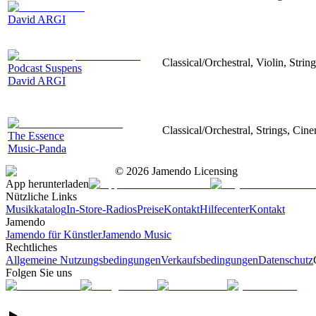
David ARGI
Classical/Orchestral, Violin, Strin
Podcast Suspens
David ARGI
Classical/Orchestral, Strings, Cin
The Essence
Music-Panda
©
2026
Jamendo Licensing
App herunterladen
Nützliche Links
Musikkatalog
In-Store-Radios
Preise
Kontakt
Hilfecenter
Kontakt
Jamendo
Jamendo für Künstler
Jamendo Music
Rechtliches
Allgemeine Nutzungsbedingungen
Verkaufsbedingungen
Datenschutz
Folgen Sie uns