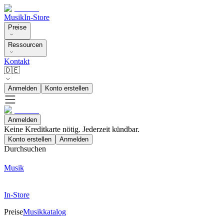
Musik
In-Store
Preise
Ressourcen
Kontakt
🇩🇪
Anmelden
Konto erstellen
Anmelden
Keine Kreditkarte nötig. Jederzeit kündbar.
Konto erstellen
Anmelden
Durchsuchen
Musik
In-Store
Preise
Musikkatalog