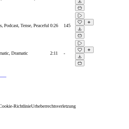
gs, Podcast, Tense, Peaceful
0:26
145
ematic, Dramatic
2:11
-
Cookie-Richtlinie
Urheberrechtsverletzung