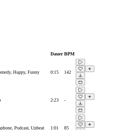
Dauer
BPM
 Comedy, Happy, Funny
0:15
142
o
2:23
-
raphone, Podcast, Upbeat
1:01
85