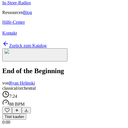
In-Store-Radios
Ressourcen
Blog
Hilfe-Center
Kontakt
Zurück zum Katalog
End of the Beginning
von
Ryan Helinski
classical/orchestral
7:24
88 BPM
Titel kaufen
0:00