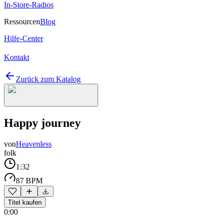
In-Store-Radios
Ressourcen
Blog
Hilfe-Center
Kontakt
Zurück zum Katalog
Happy journey
von
Heavenless
folk
1:32
87 BPM
Titel kaufen
0:00