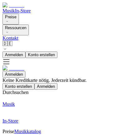
Musik
In-Store
Preise
Ressourcen
Kontakt
🇩🇪
Anmelden
Konto erstellen
Anmelden
Keine Kreditkarte nötig. Jederzeit kündbar.
Konto erstellen
Anmelden
Durchsuchen
Musik
In-Store
Preise
Musikkatalog