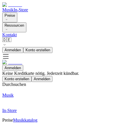
Musik
In-Store
Preise
Ressourcen
Kontakt
🇩🇪
Anmelden
Konto erstellen
Anmelden
Keine Kreditkarte nötig. Jederzeit kündbar.
Konto erstellen
Anmelden
Durchsuchen
Musik
In-Store
Preise
Musikkatalog