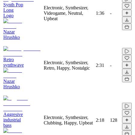
Synth Pop
Electronic, Synthesizer,
Long
Videogame, Neutral,
1:36
-
Logo
Upbeat
Nazar
Hrushko
Retro
Electronic, Synthesizer,
synthwave
2:31
-
Retro, Happy, Nostalgic
Nazar
Hrushko
Aggresive
Electronic, Synthesizer,
industrial
2:18
128
Clubbing, Happy, Upbeat
bass