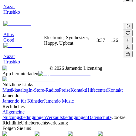
Nazar
Hrushko
All is
Electronic, Synthesizer,
Good
3:37
126
Happy, Upbeat
Nazar
Hrushko
©
2026
Jamendo Licensing
App herunterladen
Nützliche Links
Musikkatalog
In-Store-Radios
Preise
Kontakt
Hilfecenter
Kontakt
Jamendo
Jamendo für Künstler
Jamendo Music
Rechtliches
Allgemeine
Nutzungsbedingungen
Verkaufsbedingungen
Datenschutz
Cookie-
Richtlinie
Urheberrechtsverletzung
Folgen Sie uns