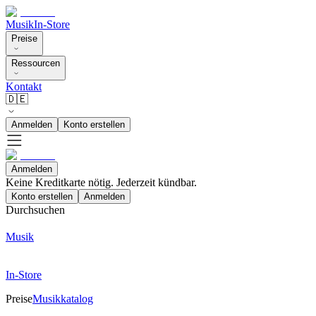
Musik
In-Store
Preise
Ressourcen
Kontakt
🇩🇪
Anmelden
Konto erstellen
Anmelden
Keine Kreditkarte nötig. Jederzeit kündbar.
Konto erstellen
Anmelden
Durchsuchen
Musik
In-Store
Preise
Musikkatalog