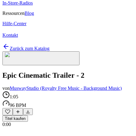
In-Store-Radios
Ressourcen
Blog
Hilfe-Center
Kontakt
Zurück zum Katalog
Epic Cinematic Trailer - 2
von
MuswayStudio (Royalty Free Music - Background Music)
1:05
96 BPM
Titel kaufen
0:00