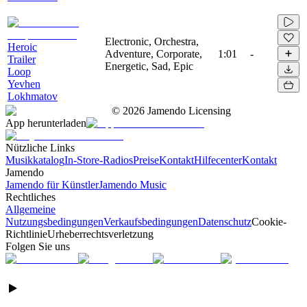
Electronic, Orchestra,
Heroic
Adventure, Corporate,
1:01
-
Trailer
Energetic, Sad, Epic
Loop
Yevhen
Lokhmatov
©
2026
Jamendo Licensing
App herunterladen
Nützliche Links
Musikkatalog
In-Store-Radios
Preise
Kontakt
Hilfecenter
Kontakt
Jamendo
Jamendo für Künstler
Jamendo Music
Rechtliches
Allgemeine
Nutzungsbedingungen
Verkaufsbedingungen
Datenschutz
Cookie-
Richtlinie
Urheberrechtsverletzung
Folgen Sie uns