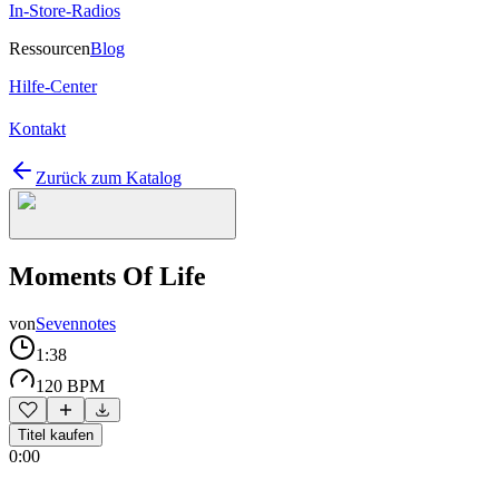
In-Store-Radios
Ressourcen
Blog
Hilfe-Center
Kontakt
Zurück zum Katalog
Moments Of Life
von
Sevennotes
1:38
120 BPM
Titel kaufen
0:00