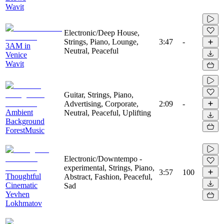
Wavit
Electronic/Deep House,
Strings, Piano, Lounge,
3:47
-
3AM in
Neutral, Peaceful
Venice
Wavit
Guitar, Strings, Piano,
Advertising, Corporate,
2:09
-
Ambient
Neutral, Peaceful, Uplifting
Background
ForestMusic
Electronic/Downtempo -
experimental, Strings, Piano,
3:57
100
Thoughtful
Abstract, Fashion, Peaceful,
Cinematic
Sad
Yevhen
Lokhmatov