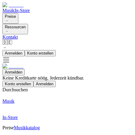
Musik
In-Store
Preise
Ressourcen
Kontakt
🇩🇪
Anmelden
Konto erstellen
Anmelden
Keine Kreditkarte nötig. Jederzeit kündbar.
Konto erstellen
Anmelden
Durchsuchen
Musik
In-Store
Preise
Musikkatalog