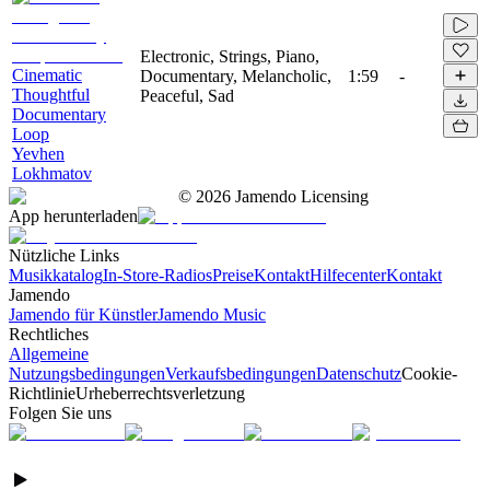
Electronic, Strings, Piano,
Cinematic
Documentary, Melancholic,
1:59
-
Thoughtful
Peaceful, Sad
Documentary
Loop
Yevhen
Lokhmatov
©
2026
Jamendo Licensing
App herunterladen
Nützliche Links
Musikkatalog
In-Store-Radios
Preise
Kontakt
Hilfecenter
Kontakt
Jamendo
Jamendo für Künstler
Jamendo Music
Rechtliches
Allgemeine
Nutzungsbedingungen
Verkaufsbedingungen
Datenschutz
Cookie-
Richtlinie
Urheberrechtsverletzung
Folgen Sie uns