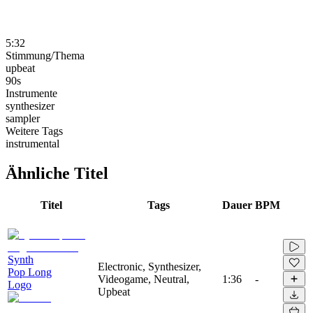
5:32
Stimmung/Thema
upbeat
90s
Instrumente
synthesizer
sampler
Weitere Tags
instrumental
Ähnliche Titel
Titel
Tags
Dauer
BPM
Synth
Electronic, Synthesizer,
Pop Long
Videogame, Neutral,
1:36
-
Logo
Upbeat