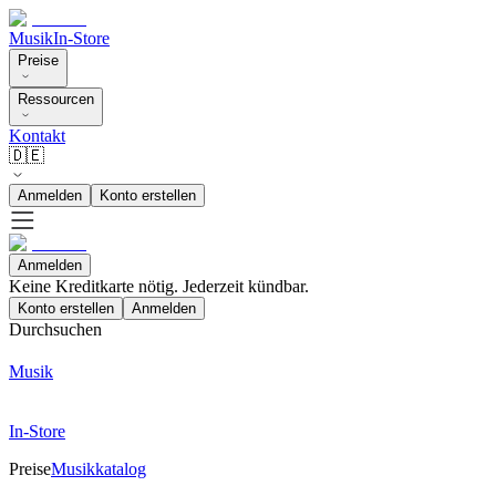
Musik
In-Store
Preise
Ressourcen
Kontakt
🇩🇪
Anmelden
Konto erstellen
Anmelden
Keine Kreditkarte nötig. Jederzeit kündbar.
Konto erstellen
Anmelden
Durchsuchen
Musik
In-Store
Preise
Musikkatalog