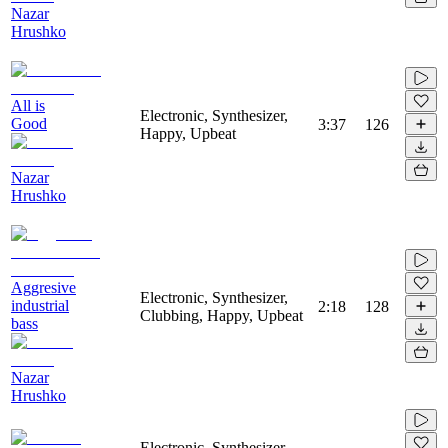
Nazar
Hrushko
All is
Electronic, Synthesizer,
Good
3:37
126
Happy, Upbeat
Nazar
Hrushko
Aggresive
Electronic, Synthesizer,
industrial
2:18
128
Clubbing, Happy, Upbeat
bass
Nazar
Hrushko
Electronic, Synthesizer,