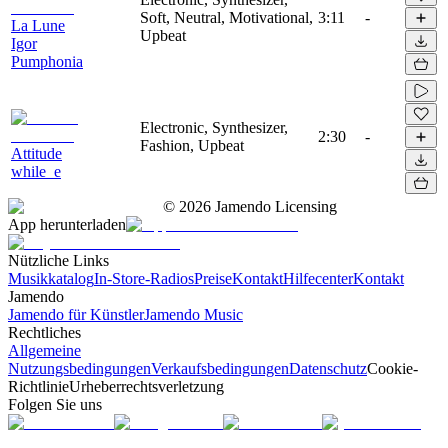
Soft, Neutral, Motivational,
3:11
-
La Lune
Upbeat
Igor
Pumphonia
Electronic, Synthesizer,
2:30
-
Fashion, Upbeat
Attitude
while_e
©
2026
Jamendo Licensing
App herunterladen
Nützliche Links
Musikkatalog
In-Store-Radios
Preise
Kontakt
Hilfecenter
Kontakt
Jamendo
Jamendo für Künstler
Jamendo Music
Rechtliches
Allgemeine
Nutzungsbedingungen
Verkaufsbedingungen
Datenschutz
Cookie-
Richtlinie
Urheberrechtsverletzung
Folgen Sie uns