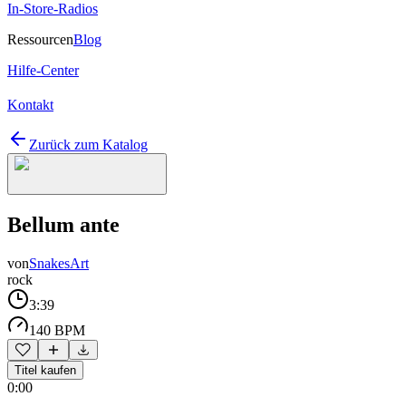
In-Store-Radios
Ressourcen
Blog
Hilfe-Center
Kontakt
Zurück zum Katalog
Bellum ante
von
SnakesArt
rock
3:39
140 BPM
Titel kaufen
0:00