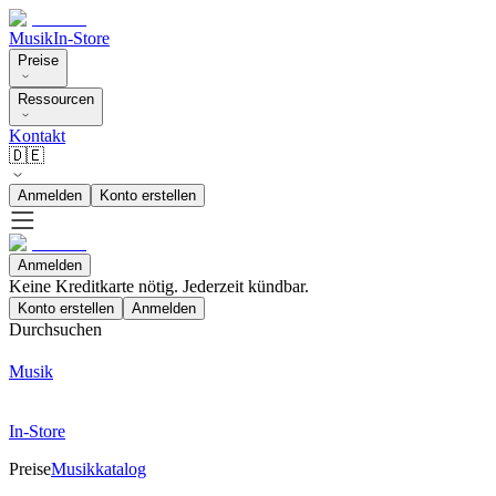
Musik
In-Store
Preise
Ressourcen
Kontakt
🇩🇪
Anmelden
Konto erstellen
Anmelden
Keine Kreditkarte nötig. Jederzeit kündbar.
Konto erstellen
Anmelden
Durchsuchen
Musik
In-Store
Preise
Musikkatalog