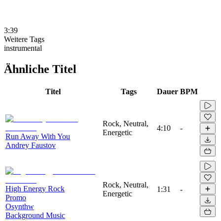
3:39
Weitere Tags
instrumental
Ähnliche Titel
Titel
Tags
Dauer
BPM
Rock, Neutral,
4:10
-
Energetic
Run Away With You
Andrey Faustov
Rock, Neutral,
High Energy Rock
1:31
-
Energetic
Promo
Osynthw
Background Music