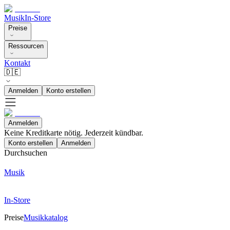
Musik
In-Store
Preise
Ressourcen
Kontakt
🇩🇪
Anmelden
Konto erstellen
Anmelden
Keine Kreditkarte nötig. Jederzeit kündbar.
Konto erstellen
Anmelden
Durchsuchen
Musik
In-Store
Preise
Musikkatalog