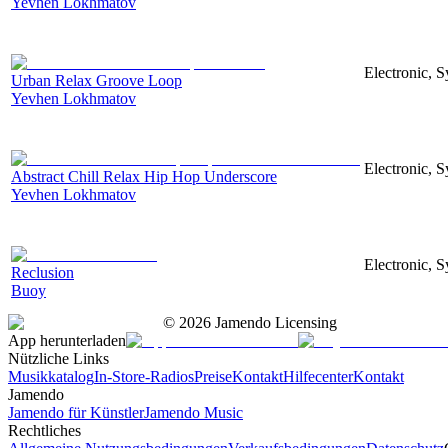
Yevhen Lokhmatov
Electronic, S
Urban Relax Groove Loop
Yevhen Lokhmatov
Electronic, S
Abstract Chill Relax Hip Hop Underscore
Yevhen Lokhmatov
Electronic, S
Reclusion
Buoy
©
2026
Jamendo Licensing
App herunterladen
Nützliche Links
Musikkatalog
In-Store-Radios
Preise
Kontakt
Hilfecenter
Kontakt
Jamendo
Jamendo für Künstler
Jamendo Music
Rechtliches