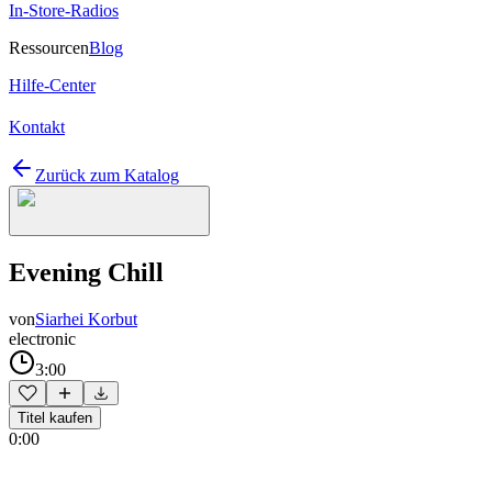
In-Store-Radios
Ressourcen
Blog
Hilfe-Center
Kontakt
Zurück zum Katalog
Evening Chill
von
Siarhei Korbut
electronic
3:00
Titel kaufen
0:00