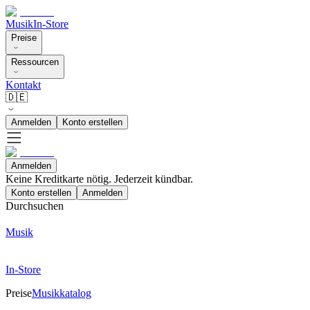
Musik
In-Store
Preise
Ressourcen
Kontakt
🇩🇪
Anmelden
Konto erstellen
Anmelden
Keine Kreditkarte nötig. Jederzeit kündbar.
Konto erstellen
Anmelden
Durchsuchen
Musik
In-Store
Preise
Musikkatalog