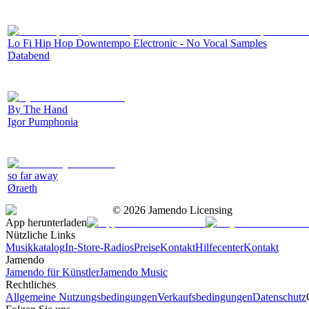
Lo Fi Hip Hop Downtempo Electronic - No Vocal Samples
Databend
By The Hand
Igor Pumphonia
so far away
Øraeth
©
2026
Jamendo Licensing
App herunterladen
Nützliche Links
Musikkatalog
In-Store-Radios
Preise
Kontakt
Hilfecenter
Kontakt
Jamendo
Jamendo für Künstler
Jamendo Music
Rechtliches
Allgemeine Nutzungsbedingungen
Verkaufsbedingungen
Datenschutz