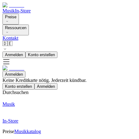
Musik
In-Store
Preise
Ressourcen
Kontakt
🇩🇪
Anmelden
Konto erstellen
Anmelden
Keine Kreditkarte nötig. Jederzeit kündbar.
Konto erstellen
Anmelden
Durchsuchen
Musik
In-Store
Preise
Musikkatalog