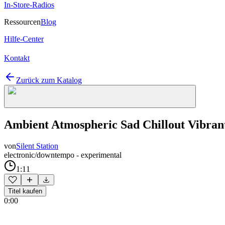
In-Store-Radios
Ressourcen
Blog
Hilfe-Center
Kontakt
Zurück zum Katalog
Ambient Atmospheric Sad Chillout Vibran
von
Silent Station
electronic/downtempo - experimental
1:11
Titel kaufen
0:00