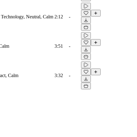
, Technology, Neutral, Calm
2:12
-
 Calm
3:51
-
ract, Calm
3:32
-