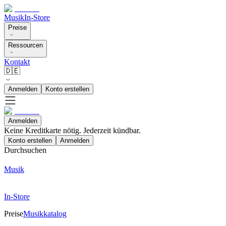
Musik
In-Store
Preise
Ressourcen
Kontakt
🇩🇪
Anmelden
Konto erstellen
Anmelden
Keine Kreditkarte nötig. Jederzeit kündbar.
Konto erstellen
Anmelden
Durchsuchen
Musik
In-Store
Preise
Musikkatalog