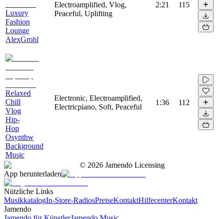
Electroamplified, Vlog,
2:21
115
Luxury
Peaceful, Uplifting
Fashion
Lounge
AlexGrohl
Relaxed
Electronic, Electroamplified,
Chill
1:36
112
Electricpiano, Soft, Peaceful
Vlog
Hip-
Hop
Osynthw
Background
Music
©
2026
Jamendo Licensing
App herunterladen
Nützliche Links
Musikkatalog
In-Store-Radios
Preise
Kontakt
Hilfecenter
Kontakt
Jamendo
Jamendo für Künstler
Jamendo Music