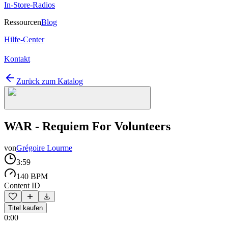
In-Store-Radios
Ressourcen
Blog
Hilfe-Center
Kontakt
Zurück zum Katalog
WAR - Requiem For Volunteers
von
Grégoire Lourme
3:59
140 BPM
Content ID
Titel kaufen
0:00