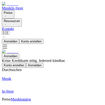
Musik
In-Store
Preise
Ressourcen
Kontakt
🇩🇪
Anmelden
Konto erstellen
Anmelden
Keine Kreditkarte nötig. Jederzeit kündbar.
Konto erstellen
Anmelden
Durchsuchen
Musik
In-Store
Preise
Musikkatalog