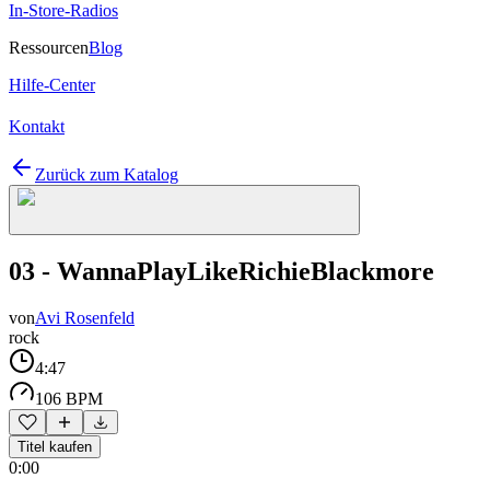
In-Store-Radios
Ressourcen
Blog
Hilfe-Center
Kontakt
Zurück zum Katalog
03 - WannaPlayLikeRichieBlackmore
von
Avi Rosenfeld
rock
4:47
106 BPM
Titel kaufen
0:00