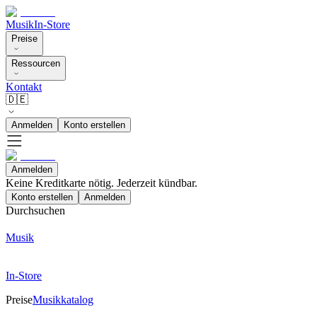
Musik
In-Store
Preise
Ressourcen
Kontakt
🇩🇪
Anmelden
Konto erstellen
Anmelden
Keine Kreditkarte nötig. Jederzeit kündbar.
Konto erstellen
Anmelden
Durchsuchen
Musik
In-Store
Preise
Musikkatalog