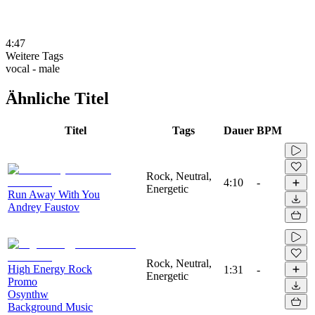
4:47
Weitere Tags
vocal - male
Ähnliche Titel
Titel
Tags
Dauer
BPM
Rock, Neutral,
4:10
-
Energetic
Run Away With You
Andrey Faustov
Rock, Neutral,
High Energy Rock
1:31
-
Energetic
Promo
Osynthw
Background Music