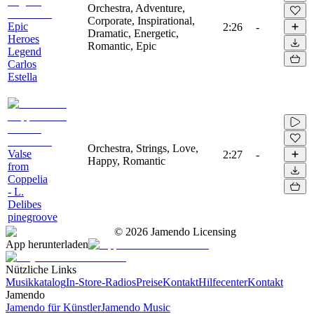
Orchestra, Adventure,
Corporate, Inspirational,
Epic
2:26
-
Dramatic, Energetic,
Heroes
Romantic, Epic
Legend
Carlos
Estella
Orchestra, Strings, Love,
Valse
2:27
-
Happy, Romantic
from
Coppelia
- L.
Delibes
pinegroove
©
2026
Jamendo Licensing
App herunterladen
Nützliche Links
Musikkatalog
In-Store-Radios
Preise
Kontakt
Hilfecenter
Kontakt
Jamendo
Jamendo für Künstler
Jamendo Music