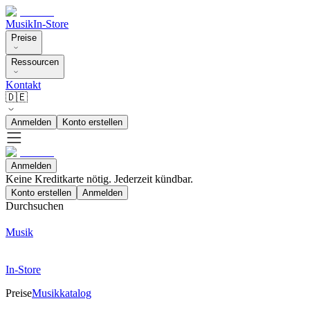
Musik
In-Store
Preise
Ressourcen
Kontakt
🇩🇪
Anmelden
Konto erstellen
Anmelden
Keine Kreditkarte nötig. Jederzeit kündbar.
Konto erstellen
Anmelden
Durchsuchen
Musik
In-Store
Preise
Musikkatalog