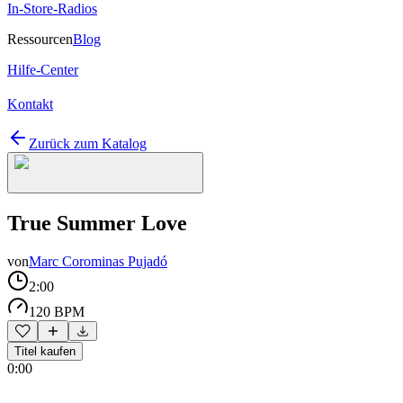
In-Store-Radios
Ressourcen
Blog
Hilfe-Center
Kontakt
Zurück zum Katalog
True Summer Love
von
Marc Corominas Pujadó
2:00
120 BPM
Titel kaufen
0:00