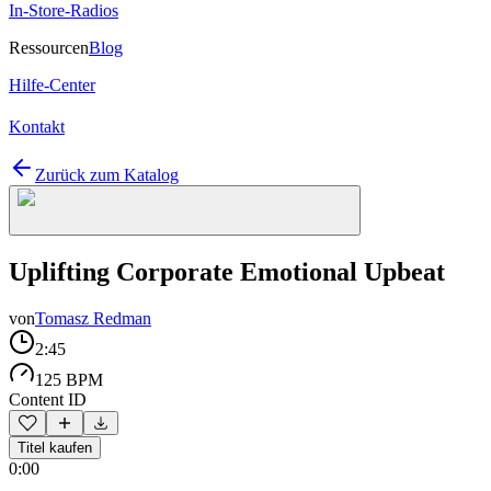
In-Store-Radios
Ressourcen
Blog
Hilfe-Center
Kontakt
Zurück zum Katalog
Uplifting Corporate Emotional Upbeat
von
Tomasz Redman
2:45
125 BPM
Content ID
Titel kaufen
0:00