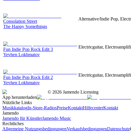
Alternative/Indie Pop, Elect
Consolation Street
The Happy Somethings
Electricguitar, Electroamplif
Fun Indie Pop Rock Edit 3
Yevhen Lokhmatov
Electricguitar, Electroamplif
Fun Indie Pop Rock Edit 2
Yevhen Lokhmatov
©
2026
Jamendo Licensing
App herunterladen
Nützliche Links
Musikkatalog
In-Store-Radios
Preise
Kontakt
Hilfecenter
Kontakt
Jamendo
Jamendo für Künstler
Jamendo Music
Rechtliches
Allgemeine Nutzungsbedingungen
Verkaufsbedingungen
Datenschutz