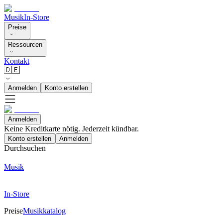
Musik
In-Store
Preise
Ressourcen
Kontakt
🇩🇪
Anmelden
Konto erstellen
Anmelden
Keine Kreditkarte nötig. Jederzeit kündbar.
Konto erstellen
Anmelden
Durchsuchen
Musik
In-Store
Preise
Musikkatalog